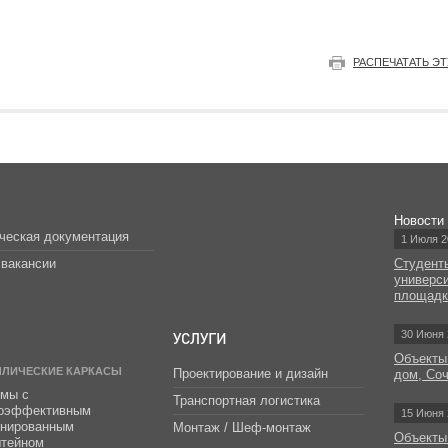
РАСПЕЧАТАТЬ Э
Новости
ческая документация
1 Июля 2
вакансии
Студент
универс
площад
УСЛУГИ
30 Июня 
Объекты
ЛЛИЧЕСКИЕ КАРКАСЫ
Проектирование и дизайн
дом, Со
мы с
Транспортная логистика
гоэффективным
15 Июня 
инированным
Монтаж / Шеф-монтаж
Объекты
штейном