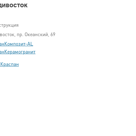
дивосток
струкция
осток, пр. Океанский, 69
анКомпозит-AL
анКерамогранит
 Краспан