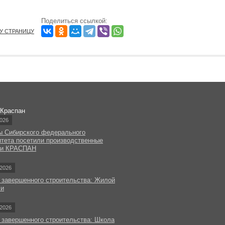
Поделиться ссылкой:
ТУ СТРАНИЦУ
 Краспан
026
ы Сибирского федерального
итета посетили производственные
ки КРАСПАН
2026
 завершенного строительства: Жилой
чи
2026
 завершенного строительства: Школа