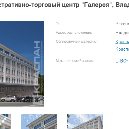
тративно-торговый центр "Галерея", Вла
Рекон
Тип:
Владив
Адрес расположения:
Красп
Облицовочный материал:
Красп
L-ВСт
Металлический каркас: