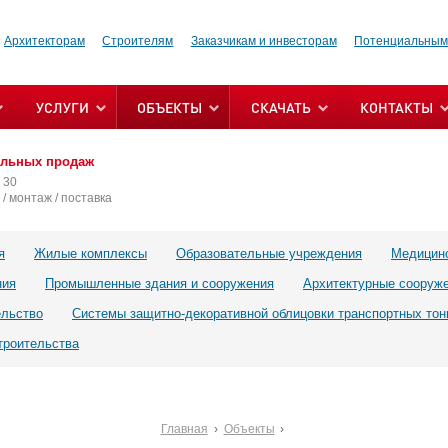
Архитекторам
Строителям
Заказчикам и инвесторам
Потенциальным
УСЛУГИ
ОБЪЕКТЫ
СКАЧАТЬ
КОНТАКТЫ
альных продаж
 30
/ монтаж / поставка
я
Жилые комплексы
Образовательные учреждения
Медицин
ния
Промышленные здания и сооружения
Архитектурные сооруж
ельство
Системы защитно-декоративной облицовки транспортных тон
троительства
Главная
Объекты