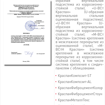
образная вертикальная
подсистема из коррозионно-
стойкой стали), «U-BСт
Краспан» (U-образная
вертикальная стальная
оцинкованная подсистема),
«U-BСтH Краспан» (U-
образная вертикальная
подсистема из коррозионно-
стойкой стали), «М-BСт
Краспан» (система крепления
в межэтажное перекрытие из
оцинкованной стали), «М-
BСтН Краспан» (система
крепления в межэтажное
перекрытие из коррозионно-
стойкой стали), в том числе
система крепления к сэндич-
панелям с облицовками:
КраспанКомпозит-ST
КраспанКомпозит-AL
КраспанФиброцементКолор
КраспанФиброцементСтоун
КраспанМеталлТекс