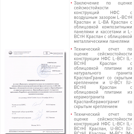
Заключение по оценке
сейсмостойкости
конструкций НФС с
воздушным зазором L-ВСтН
Краспан и L-ВА Краспан с
облицовкой композитными
панелями и кассетами и L-
ВСтН Краспан с облицовкой
металлическими панелями
Технический отчет по
оценке сейсмостойкости
конструкции НФС L-ВСт (L-
ВСтН) Краспан с
облицовкой плитами из
натурального гранита
КраспанГранит со скрытым
креплением и U-ВСт (U-
ВСтН) Краспан с
облицовкой плитами из
керамогранита
КраспанКерамогранит со
скрытым креплением
Технический отчет по
оценке сейсмостойкости
конструкций НФС L-ВСт (L-
ВСтН) Краспан, U-ВСт (U-
ВСтН) Краспан, M-ВСт (M-