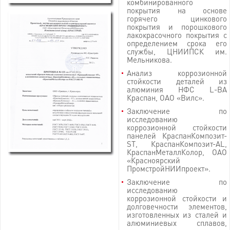
комбинированного
покрытия на основе
горячего цинкового
покрытия и порошкового
лакокрасочного покрытия с
определением срока его
службы, ЦНИИПСК им.
Мельникова.
Анализ коррозионной
стойкости деталей из
алюминия НФС L-ВА
Краспан, ОАО «Вилс».
Заключение по
исследованию
коррозионной стойкости
панелей КраспанКомпозит-
ST, КраспанКомпозит-AL,
КраспанМеталлКолор, ОАО
«Красноярский
ПромстройНИИпроект».
Заключение по
исследованию
коррозионной стойкости и
долговечности элементов,
изготовленных из сталей и
алюминиевых сплавов,