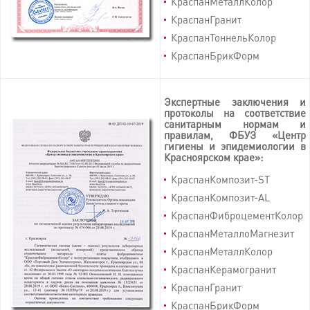
КраспанМеталлКолор
КраспанГранит
КраспанТоннельКолор
КраспанБрикФорм
Экспертные заключения и
протоколы на соответствие
санитарным нормам и
правилам, ФБУЗ «Центр
гигиены и эпидемиологии в
Красноярском крае»:
КраспанКомпозит-ST
КраспанКомпозит-AL
КраспанФиброцементКолор
КраспанМеталлоМагнезит
КраспанМеталлКолор
КраспанКерамогранит
КраспанГранит
КраспанБрикФорм