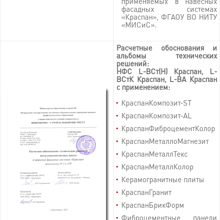
применяемых в навесных
фасадных системах
«Краспан», ФГАОУ ВО НИТУ
«МИСиС».
Расчетные обоснования и
альбомы технических
решений:
НФС L-ВСт(Н) Краспан, L-
ВСтК Краспан, L-ВА Краспан
с применением:
КраспанКомпозит-ST
КраспанКомпозит-AL
КраспанФиброцементКолор
КраспанМеталлоМагнезит
КраспанМеталлТекс
КраспанМеталлКолор
Керамогранитные плиты
КраспанГранит
КраспанБрикФорм
Фиброцементные панели