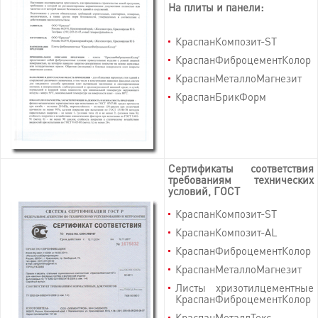
На плиты и панели:
КраспанКомпозит-ST
КраспанФиброцементКолор
КраспанМеталлоМагнезит
КраспанБрикФорм
Сертификаты соответствия
требованиям технических
условий, ГОСТ
КраспанКомпозит-ST
КраспанКомпозит-AL
КраспанФиброцементКолор
КраспанМеталлоМагнезит
Листы хризотилцементные
КраспанФиброцементКолор
КраспанМеталлТекс