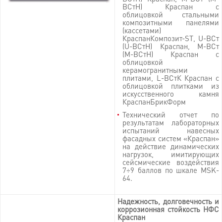
ВСтН) Краспан c
облицовкой стальными
композитными панелями
(кассетами)
КраспанКомпозит-ST, U-ВСт
(U-ВСтН) Краспан, M-ВСт
(M-ВСтН) Краспан c
облицовкой
керамогранитными
плитами, L-ВСтК Краспан с
облицовкой плитками из
искусственного камня
КраспанБрикФорм
Технический отчет по
результатам лабораторных
испытаний навесных
фасадных систем «Краспан»
на действие динамических
нагрузок, имитирующих
сейсмические воздействия
7÷9 баллов по шкале MSK-
64.
Надежность, долговечность и
коррозионная стойкость НФС
Краспан