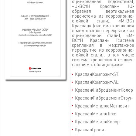
оцинкованная подсистема),
«U-BСтH Краспан» (U-
образная вертикальная
подсистема из коррозионно-
стойкой стали), «М-BСт
Краспан» (система крепления
в межэтажное перекрытие из
оцинкованной стали), «М-
BСтН Краспан» (система
крепления в межэтажное
перекрытие из коррозионно-
стойкой стали), в том числе
система крепления к сэндич-
панелям с облицовками:
КраспанКомпозит-ST
КраспанКомпозит-AL
КраспанФиброцементКолор
КраспанФиброцементСтоун
КраспанМеталлоМагнезит
КраспанМеталлТекс
КраспанМеталлКолор
КраспанГранит