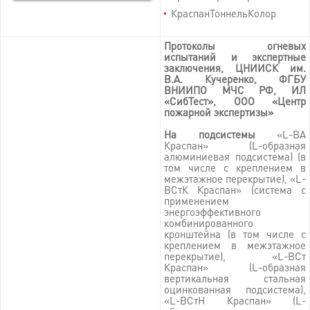
КраспанТоннельКолор
Протоколы огневых
испытаний и экспертные
заключения, ЦНИИСК им.
В.А. Кучеренко, ФГБУ
ВНИИПО МЧС РФ, ИЛ
«СибТест», ООО «Центр
пожарной экспертизы»
На подсистемы
«L-BA
Краспан» (L-образная
алюминиевая подсистема) (в
том числе с креплением в
межэтажное перекрытие), «L-
BСтК Краспан» (система с
применением
энергоэффективного
комбинированного
кронштейна (в том числе с
креплением в межэтажное
перекрытие), «L-BСт
Краспан» (L-образная
вертикальная стальная
оцинкованная подсистема),
«L-BСтН Краспан» (L-