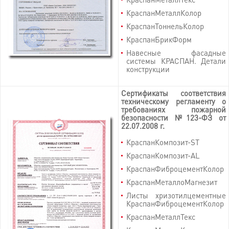
КраспанМеталлКолор
КраспанТоннельКолор
КраспанБрикФорм
Навесные фасадные
системы КРАСПАН. Детали
конструкции
Сертификаты соответствия
техническому регламенту о
требованиях пожарной
безопасности №123-ФЗ от
22.07.2008 г.
КраспанКомпозит-ST
КраспанКомпозит-AL
КраспанФиброцементКолор
КраспанМеталлоМагнезит
Листы хризотилцементные
КраспанФиброцементКолор
КраспанМеталлТекс