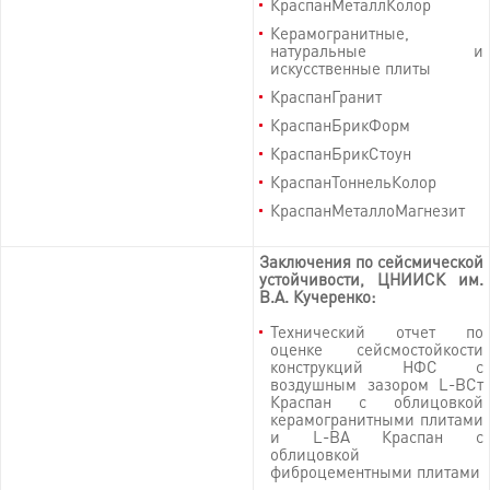
КраспанМеталлКолор
Керамогранитные,
натуральные и
искусственные плиты
КраспанГранит
КраспанБрикФорм
КраспанБрикСтоун
КраспанТоннельКолор
КраспанМеталлоМагнезит
Заключения по сейсмической
устойчивости, ЦНИИСК им.
В.А. Кучеренко:
Технический отчет по
оценке сейсмостойкости
конструкций НФС с
воздушным зазором L-ВСт
Краспан с облицовкой
керамогранитными плитами
и L-ВА Краспан с
облицовкой
фиброцементными плитами