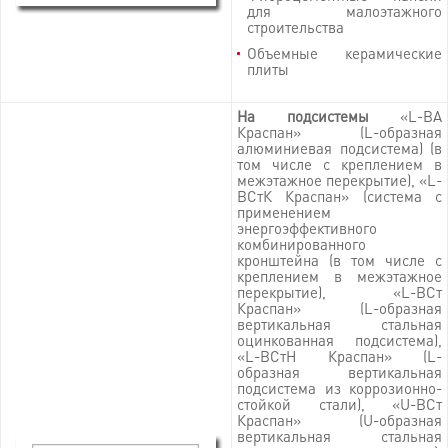
для малоэтажного
строительства
Объемные керамические
плиты
На подсистемы
«L-BA
Краспан» (L-образная
алюминиевая подсистема) (в
том числе с креплением в
межэтажное перекрытие), «L-
BСтК Краспан» (система с
применением
энергоэффективного
комбинированного
кронштейна (в том числе с
креплением в межэтажное
перекрытие), «L-BСт
Краспан» (L-образная
вертикальная стальная
оцинкованная подсистема),
«L-BСтН Краспан» (L-
образная вертикальная
подсистема из коррозионно-
стойкой стали), «U-BСт
Краспан» (U-образная
вертикальная стальная