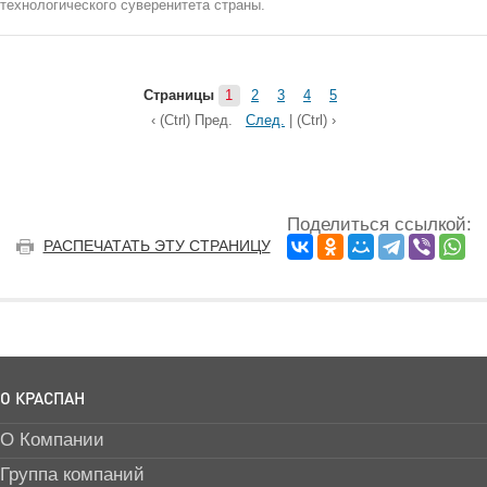
технологического суверенитета страны.
Страницы
1
2
3
4
5
‹ (Ctrl) Пред.
След.
|
(Ctrl) ›
Поделиться ссылкой:
РАСПЕЧАТАТЬ ЭТУ СТРАНИЦУ
О КРАСПАН
О Компании
Группа компаний