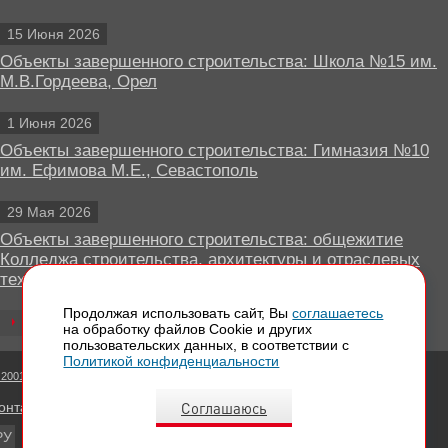
15 Июня 2026
Объекты завершенного строительства: Школа №15 им.
М.В.Гордеева, Орел
1 Июня 2026
Объекты завершенного строительства: Гимназия №10
им. Ефимова М.Е., Севастополь
29 Мая 2026
Объекты завершенного строительства: общежитие
Колледжа строительства, архитектуры и отраслевых
технологий, Липецк
Продолжая использовать сайт, Вы
соглашаетесь
Все новости
на обработку файлов Сookie и других
пользовательских данных, в соответствии с
Политикой конфиденциальности
 2001 - 2026 Вентилируемые фасады КРАСПАН
Соглашаюсь
онтактная информация
РУ
EN