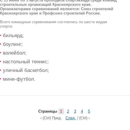
С 15 июня по 3 августа проходила Спартакиада среди команд
строительных организаций Красноярского края.
Организаторами соревнований являются: Союз строителей
Красноярского края и Профсоюз строителей России.
Всего командные соревнования состоялись по шести видам
спорта:
бильярд;
боулинг;
волейбол;
настольный теннис;
уличный баскетбол;
мини-футбол.
Страницы
1
2
3
4
5
‹ (Ctrl) Пред.
След.
|
(Ctrl) ›