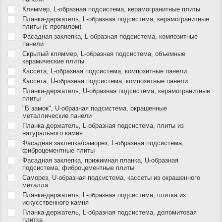
Кляммер, L-образная подсистема, керамогранитные плиты
Планка-держатель, L-образная подсистема, керамогранитные
плиты (с пропилом)
Фасадная заклепка, L-образная подсистема, композитные
панели
Скрытый кляммер, L-образная подсистема, объемные
керамические плиты
Кассета, L-образная подсистема, композитные панели
Кассета, U-образная подсистема, композитные панели
Планка-держатель, U-образная подсистема, керамогранитные
плиты
"В замок", U-образная подсистема, окрашенные
металлические панели
Планка-держатель, L-образная подсистема, плиты из
натурального камня
Фасадная заклепка/саморез, L-образная подсистема,
фиброцементные плиты
Фасадная заклепка, прижимная планка, U-образная
подсистема, фиброцементные плиты
Саморез, U-образная подсистема, кассеты из окрашенного
металла
Планка-держатель, L-образная подсистема, плитка из
искусственного камня
Планка-держатель, L-образная подсистема, доломитовая
плитка