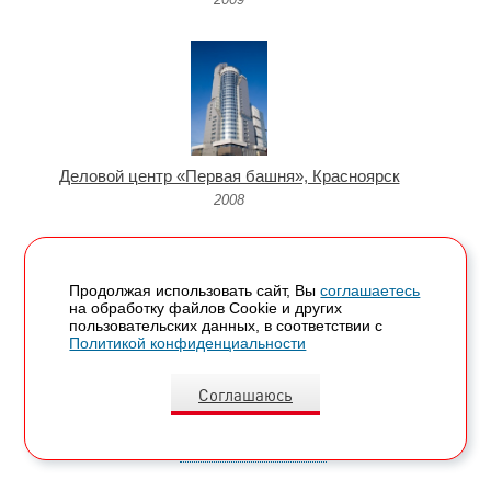
Деловой центр «Первая башня», Красноярск
2008
Продолжая использовать сайт, Вы
соглашаетесь
на обработку файлов Сookie и других
пользовательских данных, в соответствии с
Политикой конфиденциальности
Бизнес-центр «Милан», Москва
Соглашаюсь
2007
Показать все объекты