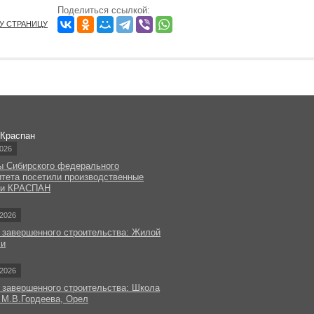
Поделиться ссылкой:
ТУ СТРАНИЦУ
 Краспан
026
ы Сибирского федерального
итета посетили производственные
ки КРАСПАН
2026
 завершенного строительства: Жилой
чи
2026
 завершенного строительства: Школа
 М.В.Гордеева, Орел