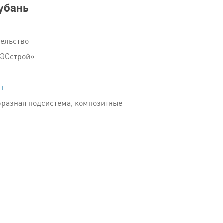
Кубань
тельство
ГЭСстрой»
н
образная подсистема, композитные