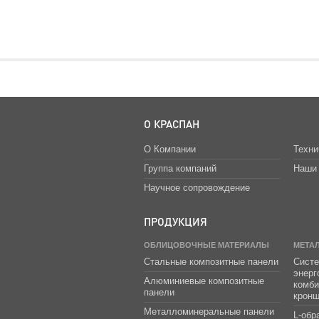
О КРАСПАН
О Компании
Техни
Группа компаний
Наши 
Научное сопровождение
ПРОДУКЦИЯ
ОБЛИЦОВОЧНЫЕ МАТЕРИАЛЫ
МЕТА
Стальные композитные панели
Систе
энер
Алюминиевые композитные
комб
панели
крон
Металломинеральные панели
L-обр