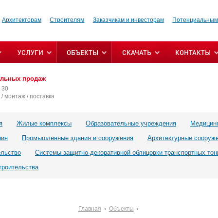
Архитекторам
Строителям
Заказчикам и инвесторам
Потенциальным
УСЛУГИ
ОБЪЕКТЫ
СКАЧАТЬ
КОНТАКТЫ
альных продаж
 30
/ монтаж / поставка
я
Жилые комплексы
Образовательные учреждения
Медицин
ния
Промышленные здания и сооружения
Архитектурные сооруж
ельство
Системы защитно-декоративной облицовки транспортных тон
троительства
Главная
Объекты