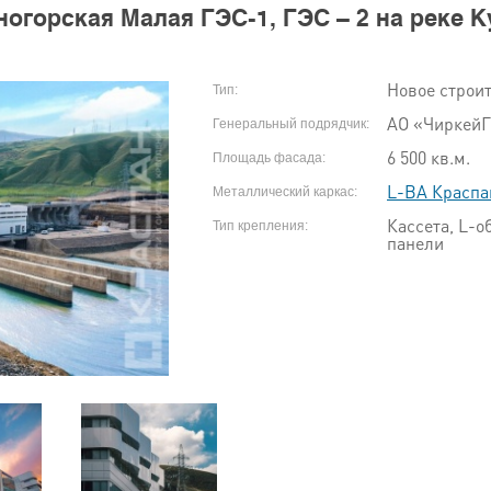
огорская Малая ГЭС-1, ГЭС – 2 на реке 
Новое строи
Тип:
АО «Чиркей
Генеральный подрядчик:
6 500 кв.м.
Площадь фасада:
L-ВА Краспа
Металлический каркас:
Кассета, L-
Тип крепления:
панели