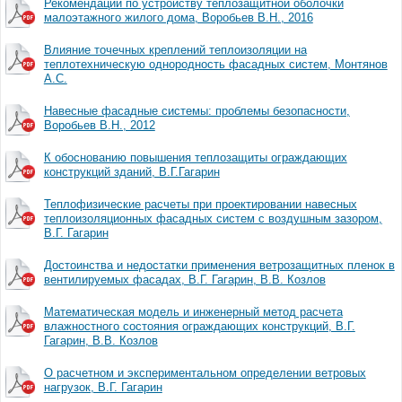
Рекомендации по устройству теплозащитной оболочки
малоэтажного жилого дома, Воробьев В.Н., 2016
Влияние точечных креплений теплоизоляции на
теплотехническую однородность фасадных систем, Монтянов
А.С.
Навесные фасадные системы: проблемы безопасности,
Воробьев В.Н., 2012
К обоснованию повышения теплозащиты ограждающих
конструкций зданий, В.Г.Гагарин
Теплофизические расчеты при проектировании навесных
теплоизоляционных фасадных систем с воздушным зазором,
В.Г. Гагарин
Достоинства и недостатки применения ветрозащитных пленок в
вентилируемых фасадах, В.Г. Гагарин, В.В. Козлов
Математическая модель и инженерный метод расчета
влажностного состояния ограждающих конструкций, В.Г.
Гагарин, В.В. Козлов
О расчетном и экспериментальном определении ветровых
нагрузок, В.Г. Гагарин