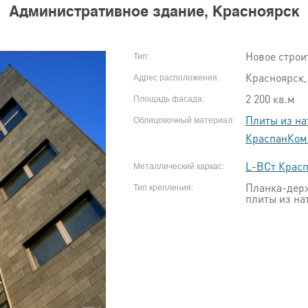
Административное здание, Красноярск
Новое строи
Тип:
Красноярск,
Адрес расположения:
2 200 кв.м
Площадь фасада:
Плиты из на
Облицовочный материал:
КраспанКом
L-ВСт Крас
Металлический каркас:
Планка-держ
Тип крепления:
плиты из на