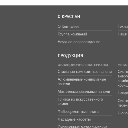
О КРАСПАН
О Компании
Техни
Группа компаний
Наши 
Научное сопровождение
ПРОДУКЦИЯ
ОБЛИЦОВОЧНЫЕ МАТЕРИАЛЫ
МЕТА
Стальные композитные панели
Систе
энер
Алюминиевые композитные
комб
панели
крон
Металломинеральные панели
L-обр
Плитка из искусственного
Сист
камня
перек
Фиброцементные плиты
U-обр
Фасадные кассеты
Окрашенные металлические