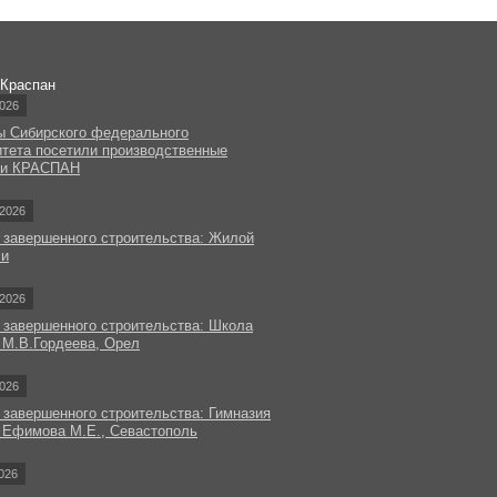
 Краспан
026
ы Сибирского федерального
итета посетили производственные
ки КРАСПАН
2026
 завершенного строительства: Жилой
чи
2026
 завершенного строительства: Школа
 М.В.Гордеева, Орел
026
 завершенного строительства: Гимназия
 Ефимова М.Е., Севастополь
026