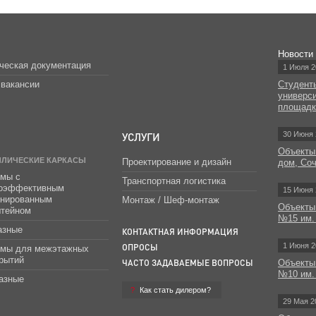
Новости
ческая документация
1 Июля 2
вакансии
Студент
универс
площад
УСЛУГИ
30 Июня 
Объекты
ЛЛИЧЕСКИЕ КАРКАСЫ
Проектирование и дизайн
дом, Со
мы с
Транспортная логистика
гоэффективным
15 Июня 
инированным
Монтаж / Шеф-монтаж
Объекты
штейном
№15 им.
азные
КОНТАКТНАЯ ИНФОРМАЦИЯ
1 Июня 2
ОПРОСЫ
емы для межэтажных
рытий
ЧАСТО ЗАДАВАЕМЫЕ ВОПРОСЫ
Объекты
№10 им.
азные
Как стать дилером?
29 Мая 2