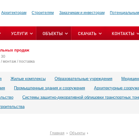
Архитекторам
Строителям
Заказчикам и инвесторам
Потенциальным
УСЛУГИ
ОБЪЕКТЫ
СКАЧАТЬ
КОНТАКТЫ
альных продаж
 30
/ монтаж / поставка
я
Жилые комплексы
Образовательные учреждения
Медицин
ния
Промышленные здания и сооружения
Архитектурные сооруж
ельство
Системы защитно-декоративной облицовки транспортных тон
троительства
Главная
Объекты