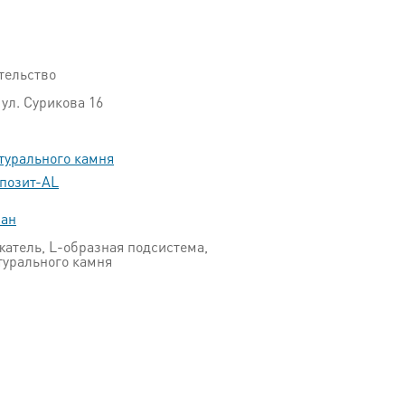
тельство
 ул. Сурикова 16
турального камня
позит-AL
пан
атель, L-образная подсистема,
турального камня