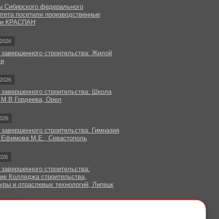
ы Сибирского федерального
итета посетили производственные
ки КРАСПАН
2026
 завершенного строительства: Жилой
чи
2026
 завершенного строительства: Школа
 М.В.Гордеева, Орел
026
 завершенного строительства: Гимназия
 Ефимова М.Е., Севастополь
026
 завершенного строительства:
ие Колледжа строительства,
уры и отраслевых технологий, Липецк
овости