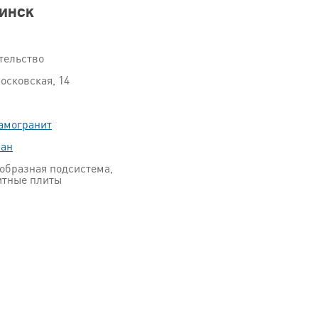
инск
тельство
осковская, 14
амогранит
пан
образная подсистема,
итные плиты