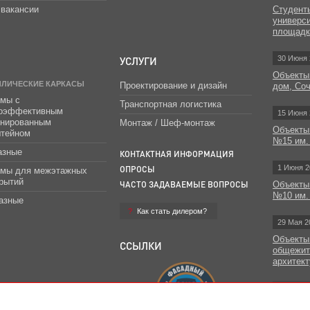
вакансии
Студент
универс
площад
УСЛУГИ
30 Июня 
Объекты
ЛЛИЧЕСКИЕ КАРКАСЫ
Проектирование и дизайн
дом, Со
мы с
Транспортная логистика
гоэффективным
15 Июня 
инированным
Монтаж / Шеф-монтаж
Объекты
штейном
№15 им.
азные
КОНТАКТНАЯ ИНФОРМАЦИЯ
1 Июня 2
ОПРОСЫ
емы для межэтажных
рытий
ЧАСТО ЗАДАВАЕМЫЕ ВОПРОСЫ
Объекты
№10 им.
азные
Как стать дилером?
29 Мая 2
Объекты
ССЫЛКИ
общежит
архитект
Все н