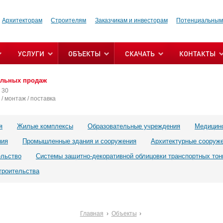
Архитекторам
Строителям
Заказчикам и инвесторам
Потенциальным
УСЛУГИ
ОБЪЕКТЫ
СКАЧАТЬ
КОНТАКТЫ
альных продаж
 30
/ монтаж / поставка
я
Жилые комплексы
Образовательные учреждения
Медицин
ния
Промышленные здания и сооружения
Архитектурные сооруж
ельство
Системы защитно-декоративной облицовки транспортных тон
троительства
Главная
Объекты