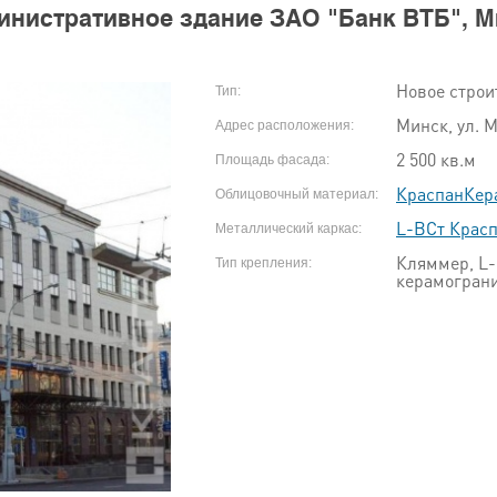
инистративное здание ЗАО "Банк ВТБ", М
Новое строи
Тип:
Минск, ул. М
Адрес расположения:
2 500 кв.м
Площадь фасада:
КраспанКер
Облицовочный материал:
L-ВСт Крас
Металлический каркас:
Кляммер, L-
Тип крепления:
керамогран