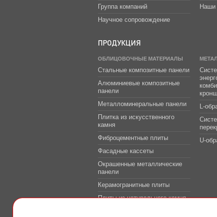
Группа компаний
Наши 
Научное сопровождение
ПРОДУКЦИЯ
ОБЛИЦОВОЧНЫЕ МАТЕРИАЛЫ
МЕТА
Стальные композитные панели
Систе
энер
Алюминиевые композитные
комб
панели
крон
Металломинеральные панели
L-обр
Плитка из искусственного
Сист
камня
перек
Фиброцементные плиты
U-обр
Фасадные кассеты
Окрашенные металлические
панели
Керамогранитные плиты
Плиты из натурального камня
Системы защитно-