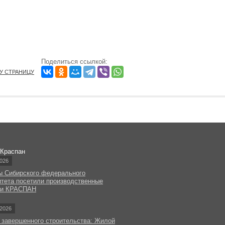
Поделиться ссылкой:
ТУ СТРАНИЦУ
 Краспан
026
ы Сибирского федерального
итета посетили производственные
ки КРАСПАН
2026
 завершенного строительства: Жилой