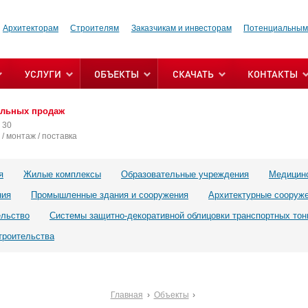
Архитекторам
Строителям
Заказчикам и инвесторам
Потенциальным
УСЛУГИ
ОБЪЕКТЫ
СКАЧАТЬ
КОНТАКТЫ
альных продаж
 30
/ монтаж / поставка
я
Жилые комплексы
Образовательные учреждения
Медицин
ния
Промышленные здания и сооружения
Архитектурные сооруж
ельство
Системы защитно-декоративной облицовки транспортных тон
троительства
Главная
Объекты