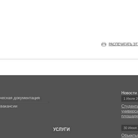
РАСПЕЧАТАТЬ Э
Новости
ческая документация
1 Июля 2
вакансии
Студент
универс
площад
УСЛУГИ
30 Июня 
Объекты