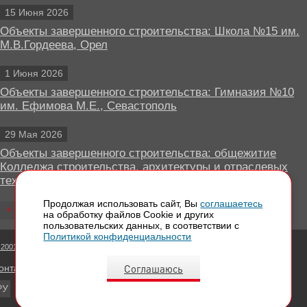
15 Июня 2026
Объекты завершенного строительства: Школа №15 им.
М.В.Гордеева, Орел
1 Июня 2026
Объекты завершенного строительства: Гимназия №10
им. Ефимова М.Е., Севастополь
29 Мая 2026
Объекты завершенного строительства: общежитие
Колледжа строительства, архитектуры и отраслевых
технологий, Липецк
Продолжая использовать сайт, Вы
соглашаетесь
Все новости
на обработку файлов Сookie и других
пользовательских данных, в соответствии с
Политикой конфиденциальности
 2001 - 2026 Вентилируемые фасады КРАСПАН
Соглашаюсь
онтактная информация
РУ
EN