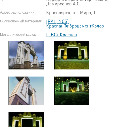
Демирханов А.С.
Красноярск, пл. Мира, 1
Адрес расположения:
(RAL, NCS)
Облицовочный материал:
КраспанФиброцементКолор
L-ВСт Краспан
Металлический каркас: