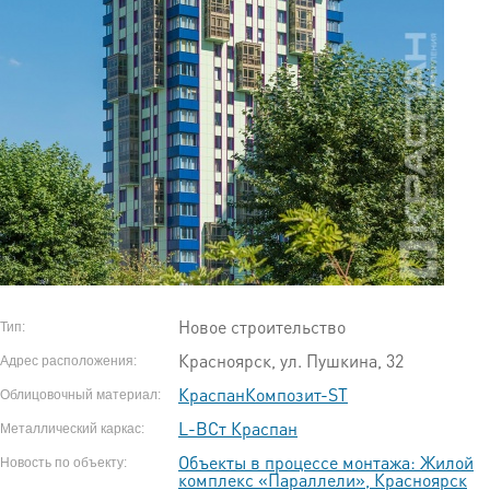
Новое строительство
Тип:
Красноярск, ул. Пушкина, 32
Адрес расположения:
КраспанКомпозит-ST
Облицовочный материал:
L-ВСт Краспан
Металлический каркас:
Объекты в процессе монтажа: Жилой
Новость по объекту:
комплекс «Параллели», Красноярск