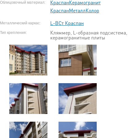
КраспанКерамогранит
Облицовочный материал:
КраспанМеталлКолор
L-ВСт Краспан
Металлический каркас:
Кляммер, L-образная подсистема,
Тип крепления:
керамогранитные плиты