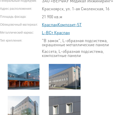
ЗАО «ВЕРФАУ Медикал Инжиниринг»
Генеральный подрядчик:
Красноярск, ул. 1-ая Смоленская, 16
Адрес расположения:
21 900 кв.м
Площадь фасада:
КраспанКомпозит-ST
Облицовочный материал:
L-ВСт Краспан
Металлический каркас:
"В замок", L-образная подсистема,
Тип крепления:
окрашенные металлические панели
Кассета, L-образная подсистема,
композитные панели