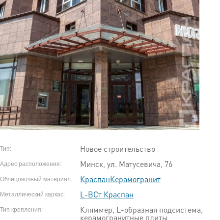
Новое строительство
Тип:
Минск, ул. Матусевича, 76
Адрес расположения:
КраспанКерамогранит
Облицовочный материал:
L-ВСт Краспан
Металлический каркас:
Кляммер, L-образная подсистема,
Тип крепления:
керамогранитные плиты