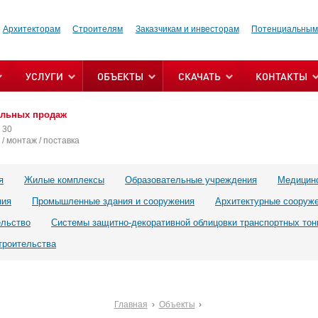
Архитекторам
Строителям
Заказчикам и инвесторам
Потенциальным
УСЛУГИ
ОБЪЕКТЫ
СКАЧАТЬ
КОНТАКТЫ
альных продаж
 30
/ монтаж / поставка
я
Жилые комплексы
Образовательные учреждения
Медицин
ния
Промышленные здания и сооружения
Архитектурные сооруж
ельство
Системы защитно-декоративной облицовки транспортных тон
троительства
Главная
Объекты