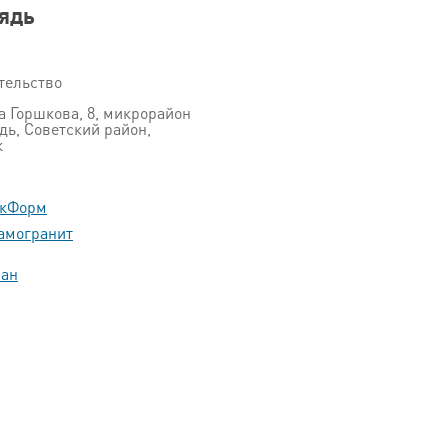
ядь
тельство
а Горшкова, 8, микрорайон
дь, Советский район,
к
икФорм
амогранит
пан