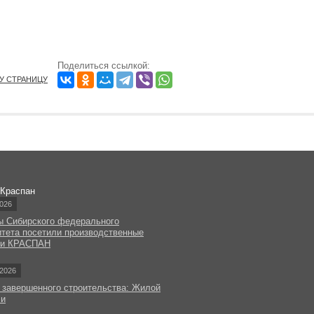
Поделиться ссылкой:
ТУ СТРАНИЦУ
 Краспан
026
ы Сибирского федерального
итета посетили производственные
ки КРАСПАН
2026
 завершенного строительства: Жилой
чи