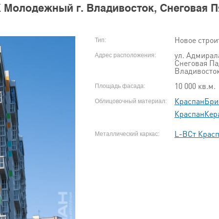
 Молодежный г. Владивосток, Снеговая П
Новое строи
Тип:
ул. Адмирал
Адрес расположения:
Снеговая Па
Владивосто
10 000 кв.м.
Площадь фасада:
КраспанБр
Облицовочный материал:
КраспанКер
L-ВСт Крас
Металлический каркас: