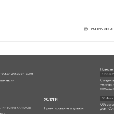
РАСПЕЧАТАТЬ Э
Новости
ческая документация
1 Июля 2
вакансии
Студент
универс
площад
УСЛУГИ
30 Июня 
Объекты
ЛЛИЧЕСКИЕ КАРКАСЫ
Проектирование и дизайн
дом, Со
мы с