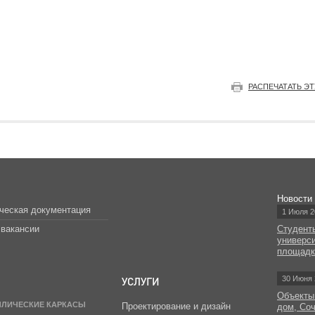
РАСПЕЧАТАТЬ Э
Новости
ческая документация
1 Июля 2
вакансии
Студент
универс
площад
УСЛУГИ
30 Июня 
Объекты
ЛЛИЧЕСКИЕ КАРКАСЫ
Проектирование и дизайн
дом, Со