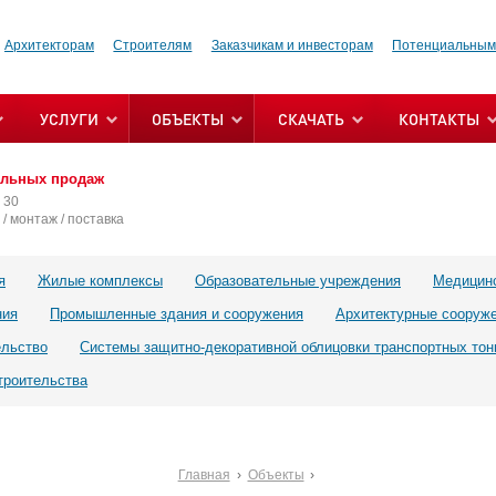
Архитекторам
Строителям
Заказчикам и инвесторам
Потенциальным
УСЛУГИ
ОБЪЕКТЫ
СКАЧАТЬ
КОНТАКТЫ
альных продаж
 30
/ монтаж / поставка
я
Жилые комплексы
Образовательные учреждения
Медицин
ния
Промышленные здания и сооружения
Архитектурные сооруж
ельство
Системы защитно-декоративной облицовки транспортных тон
троительства
Главная
Объекты