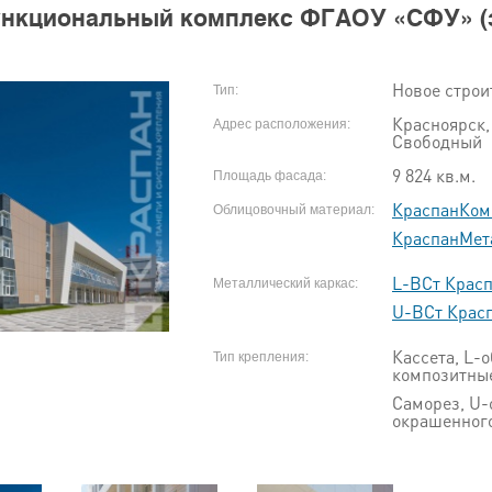
нкциональный комплекс ФГАОУ «СФУ» (з
Новое строи
Тип:
Красноярск,
Адрес расположения:
Свободный
9 824 кв.м.
Площадь фасада:
КраспанКом
Облицовочный материал:
КраспанМет
L-ВСт Крас
Металлический каркас:
U-ВСт Крас
Кассета, L-
Тип крепления:
композитны
Саморез, U-
окрашенног