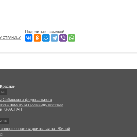
Поделиться ссылкой:
ТУ СТРАНИЦУ
 Краспан
026
ы Сибирского федерального
итета посетили производственные
ки КРАСПАН
2026
 завершенного строительства: Жилой
чи