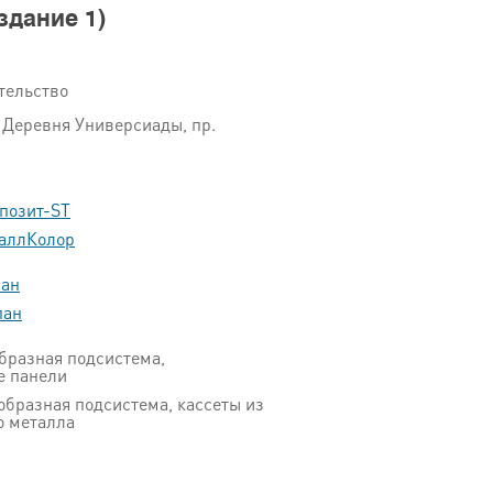
дание 1)
тельство
 Деревня Универсиады, пр.
позит-ST
аллКолор
пан
пан
образная подсистема,
е панели
образная подсистема, кассеты из
о металла