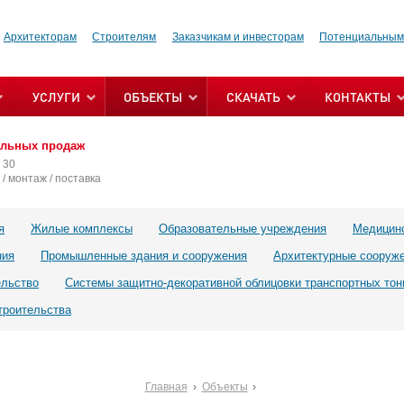
Архитекторам
Строителям
Заказчикам и инвесторам
Потенциальным
УСЛУГИ
ОБЪЕКТЫ
СКАЧАТЬ
КОНТАКТЫ
альных продаж
 30
/ монтаж / поставка
я
Жилые комплексы
Образовательные учреждения
Медицин
ния
Промышленные здания и сооружения
Архитектурные сооруж
ельство
Системы защитно-декоративной облицовки транспортных тон
троительства
Главная
Объекты