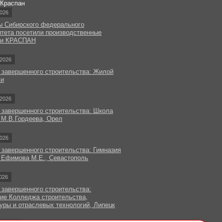
 Краспан
026
ы Сибирского федерального
итета посетили производственные
ки КРАСПАН
2026
 завершенного строительства: Жилой
чи
2026
 завершенного строительства: Школа
 М.В.Гордеева, Орел
026
 завершенного строительства: Гимназия
 Ефимова М.Е., Севастополь
026
 завершенного строительства:
ие Колледжа строительства,
уры и отраслевых технологий, Липецк