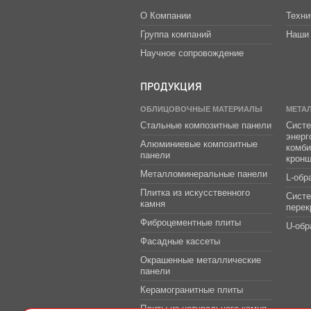
О Компании
Техни
Группа компаний
Наши 
Научное сопровождение
ПРОДУКЦИЯ
ОБЛИЦОВОЧНЫЕ МАТЕРИАЛЫ
МЕТА
Стальные композитные панели
Систе
энер
Алюминиевые композитные
комб
панели
крон
Металломинеральные панели
L-обр
Плитка из искусственного
Сист
камня
перек
Фиброцементные плиты
U-обр
Фасадные кассеты
Окрашенные металлические
панели
Керамогранитные плиты
Плиты из натурального камня