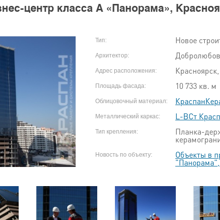
нес-центр класса А «Панорама», Красно
Новое строи
Тип:
Добролюбов
Архитектор:
Красноярск,
Адрес расположения:
10 733 кв. м
Площадь фасада:
КраспанКер
Облицовочный материал:
L-ВСт Крас
Металлический каркас:
Планка-держ
Тип крепления:
керамограни
Объекты в п
Новость по объекту:
"Панорама",