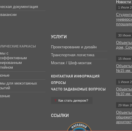
Новости
ческая документация
1 Июля 2
вакансии
Студент
универс
площад
УСЛУГИ
30 Июня 
Объекты
ЛЛИЧЕСКИЕ КАРКАСЫ
Проектирование и дизайн
дом, Со
мы с
Транспортная логистика
гоэффективным
15 Июня 
инированным
Монтаж / Шеф-монтаж
Объекты
штейном
№15 им.
азные
КОНТАКТНАЯ ИНФОРМАЦИЯ
1 Июня 2
ОПРОСЫ
емы для межэтажных
рытий
ЧАСТО ЗАДАВАЕМЫЕ ВОПРОСЫ
Объекты
№10 им.
азные
Как стать дилером?
29 Мая 2
Объекты
ССЫЛКИ
общежит
архитект