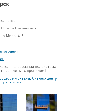
ярск
тельство
 Сергей Николаевич
 пр.Мира, 4-6
амогранит
пан
атель, L-образная подсистема,
тные плиты (с пропилом)
роцессе монтажа: бизнес-центр
 Красноярск