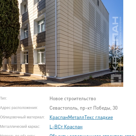
Новое строительство
Тип:
Севастополь, пр-кт Победы, 30
Адрес расположения:
КраспанМеталлТекс гладкие
Облицовочный материал:
L-ВСт Краспан
Металлический каркас:
Объекты завершенного строительства:
Новость по объекту: