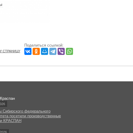
Поделиться ссылкой:
ТУ СТРАНИЦУ
 Краспан
026
ы Сибирского федерального
итета посетили производственные
ки КРАСПАН
2026