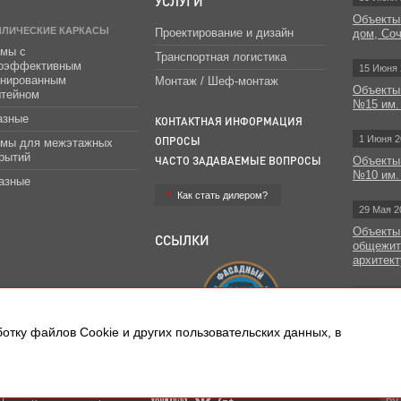
УСЛУГИ
Объекты
ЛЛИЧЕСКИЕ КАРКАСЫ
Проектирование и дизайн
дом, Со
мы с
Транспортная логистика
гоэффективным
15 Июня 
инированным
Монтаж / Шеф-монтаж
Объекты
штейном
№15 им.
азные
КОНТАКТНАЯ ИНФОРМАЦИЯ
1 Июня 2
ОПРОСЫ
емы для межэтажных
рытий
ЧАСТО ЗАДАВАЕМЫЕ ВОПРОСЫ
Объекты
№10 им.
азные
Как стать дилером?
29 Мая 2
Объекты
ССЫЛКИ
общежит
архитект
Все н
отку файлов Сookie и других пользовательских данных, в