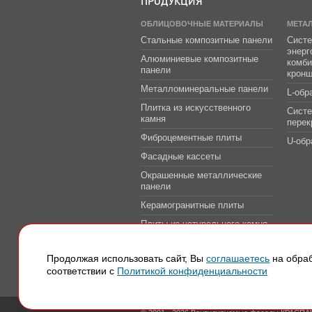
ПРОДУКЦИЯ
ОБЛИЦОВОЧНЫЕ МАТЕРИАЛЫ
МЕТА
Стальные композитные панели
Систе
энер
Алюминиевые композитные
комб
панели
крон
Металломинеральные панели
L-обр
Плитка из искусственного
Сист
камня
перек
Фиброцементные плиты
U-обр
Фасадные кассеты
Окрашенные металлические
панели
Керамогранитные плиты
Плиты из натурального камня
Системы защитно-
декоративной облицовки
Продолжая использовать сайт, Вы
соглашаетесь
на обраб
транспортных тоннелей
соответствии с
Политикой конфиденциальности