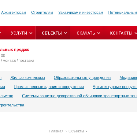
Архитекторам
Строителям
Заказчикам и инвесторам
Потенциальным
УСЛУГИ
ОБЪЕКТЫ
СКАЧАТЬ
КОНТАКТЫ
альных продаж
 30
/ монтаж / поставка
я
Жилые комплексы
Образовательные учреждения
Медицин
ния
Промышленные здания и сооружения
Архитектурные сооруж
ельство
Системы защитно-декоративной облицовки транспортных тон
троительства
Главная
Объекты