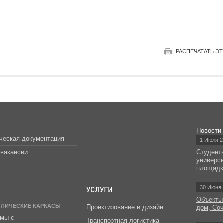
РАСПЕЧАТАТЬ Э
Новости
ческая документация
1 Июля 2
вакансии
Студент
универс
площад
УСЛУГИ
30 Июня 
Объекты
ЛЛИЧЕСКИЕ КАРКАСЫ
Проектирование и дизайн
дом, Со
мы с
Транспортная логистика