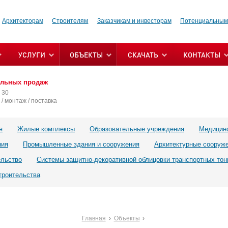
Архитекторам
Строителям
Заказчикам и инвесторам
Потенциальным
УСЛУГИ
ОБЪЕКТЫ
СКАЧАТЬ
КОНТАКТЫ
альных продаж
 30
/ монтаж / поставка
я
Жилые комплексы
Образовательные учреждения
Медицин
ния
Промышленные здания и сооружения
Архитектурные сооруж
ельство
Системы защитно-декоративной облицовки транспортных тон
троительства
Главная
Объекты