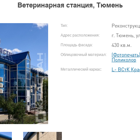
Ветеринарная станция, Тюмень
Реконструк
Тип:
г. Тюмень, у
Адрес расположения:
430 кв.м.
Площадь фасада:
(Фотопечат
Облицовочный материал:
Поликолор
L- ВСтК Кра
Металлический каркас: