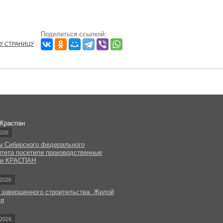
Поделиться ссылкой:
ТУ СТРАНИЦУ
 Краспан
026
ы Сибирского федерального
итета посетили производственные
ки КРАСПАН
2026
 завершенного строительства: Жилой
чи
2026