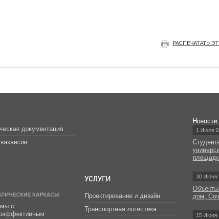
РАСПЕЧАТАТЬ Э
Новости
ческая документация
1 Июля 2
вакансии
Студент
универс
площад
УСЛУГИ
30 Июня 
Объекты
ЛЛИЧЕСКИЕ КАРКАСЫ
Проектирование и дизайн
дом, Со
мы с
Транспортная логистика
гоэффективным
15 Июня 