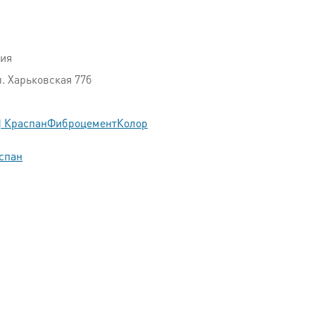
ция
л. Харьковская 77б
ь) КраспанФиброцементКолор
спан