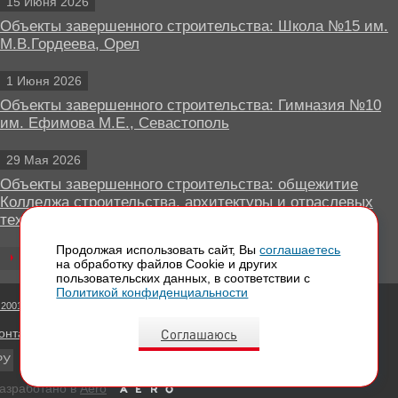
15 Июня 2026
Объекты завершенного строительства: Школа №15 им.
М.В.Гордеева, Орел
1 Июня 2026
Объекты завершенного строительства: Гимназия №10
им. Ефимова М.Е., Севастополь
29 Мая 2026
Объекты завершенного строительства: общежитие
Колледжа строительства, архитектуры и отраслевых
технологий, Липецк
Продолжая использовать сайт, Вы
соглашаетесь
Все новости
на обработку файлов Сookie и других
пользовательских данных, в соответствии с
Политикой конфиденциальности
 2001 - 2026 Вентилируемые фасады КРАСПАН
Соглашаюсь
онтактная информация
РУ
EN
азработано в
Aero