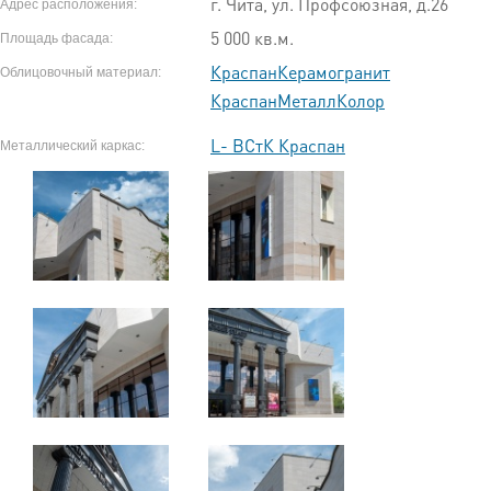
г. Чита, ул. Профсоюзная, д.26
Адрес расположения:
5 000 кв.м.
Площадь фасада:
КраспанКерамогранит
Облицовочный материал:
КраспанМеталлКолор
L- ВСтК Краспан
Металлический каркас: