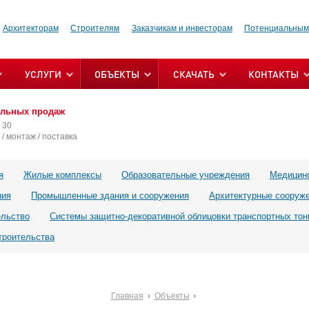
Архитекторам
Строителям
Заказчикам и инвесторам
Потенциальным
УСЛУГИ
ОБЪЕКТЫ
СКАЧАТЬ
КОНТАКТЫ
альных продаж
 30
/ монтаж / поставка
я
Жилые комплексы
Образовательные учреждения
Медицин
ния
Промышленные здания и сооружения
Архитектурные сооруж
ельство
Системы защитно-декоративной облицовки транспортных тон
троительства
Главная
Объекты