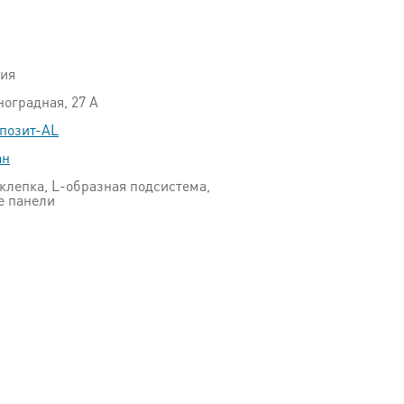
ция
ноградная, 27 А
позит-AL
ан
клепка, L-образная подсистема,
е панели