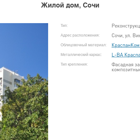
Жилой дом, Сочи
Реконструк
Тип:
Сочи, ул. Ви
Адрес расположения:
КраспанКом
Облицовочный материал:
L-ВА Красп
Металлический каркас:
Фасадная за
Тип крепления:
композитны