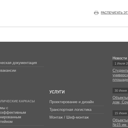
РАСПЕЧАТАТЬ Э
Новости
ческая документация
1 Июля 2
вакансии
Студент
универс
площад
УСЛУГИ
30 Июня 
Объекты
ЛЛИЧЕСКИЕ КАРКАСЫ
Проектирование и дизайн
дом, Со
мы с
Транспортная логистика
гоэффективным
15 Июня 
инированным
Монтаж / Шеф-монтаж
Объекты
штейном
№15 им.