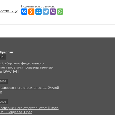
Поделиться ссылкой:
ТУ СТРАНИЦУ
 Краспан
026
ы Сибирского федерального
итета посетили производственные
ки КРАСПАН
2026
 завершенного строительства: Жилой
чи
2026
 завершенного строительства: Школа
 М.В.Гордеева, Орел