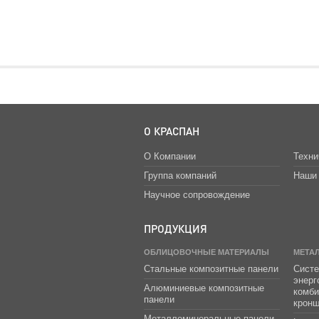
О КРАСПАН
О Компании
Техни
Группа компаний
Наши 
Научное сопровождение
ПРОДУКЦИЯ
ОБЛИЦОВОЧНЫЕ МАТЕРИАЛЫ
МЕТА
Стальные композитные панели
Систе
энер
Алюминиевые композитные
комб
панели
крон
Металломинеральные панели