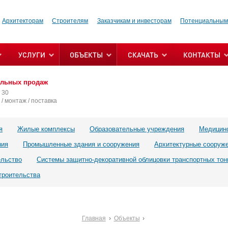
Архитекторам
Строителям
Заказчикам и инвесторам
Потенциальным
УСЛУГИ
ОБЪЕКТЫ
СКАЧАТЬ
КОНТАКТЫ
альных продаж
 30
/ монтаж / поставка
я
Жилые комплексы
Образовательные учреждения
Медицин
ния
Промышленные здания и сооружения
Архитектурные сооруж
ельство
Системы защитно-декоративной облицовки транспортных тон
троительства
Главная
Объекты