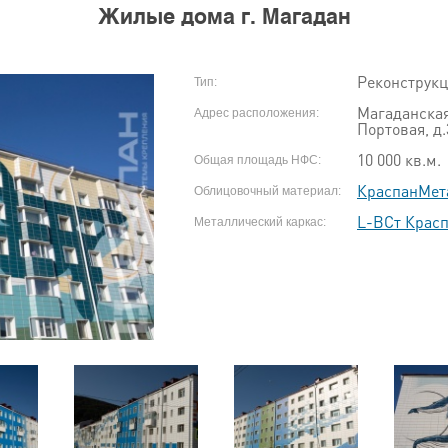
Жилые дома г. Магадан
Реконструк
Тип:
Магаданская 
Адрес расположения:
Портовая, д.
10 000 кв.м.
Общая площадь НФС:
КраспанМет
Облицовочный материал:
L-ВСт Крас
Металлический каркас: