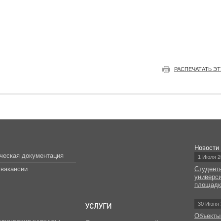
РАСПЕЧАТАТЬ Э
Новости
ческая документация
1 Июля 2
вакансии
Студент
универс
площад
УСЛУГИ
30 Июня 
Объекты