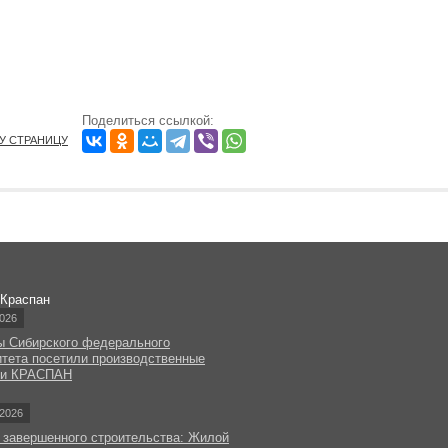
Поделиться ссылкой:
ТУ СТРАНИЦУ
 Краспан
026
ы Сибирского федерального
итета посетили производственные
ки КРАСПАН
2026
 завершенного строительства: Жилой