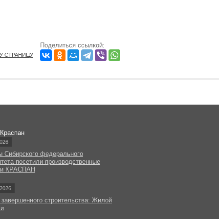
Поделиться ссылкой:
ТУ СТРАНИЦУ
 Краспан
026
ы Сибирского федерального
итета посетили производственные
ки КРАСПАН
2026
 завершенного строительства: Жилой
чи