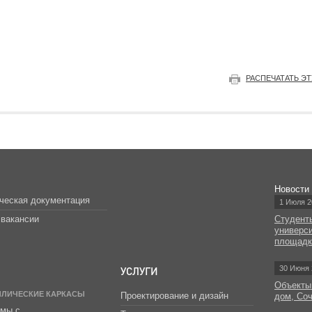
РАСПЕЧАТАТЬ Э
Новости
ческая документация
1 Июля 2
вакансии
Студент
универс
площад
УСЛУГИ
30 Июня 
Объекты
ЛЛИЧЕСКИЕ КАРКАСЫ
Проектирование и дизайн
дом, Со
мы с