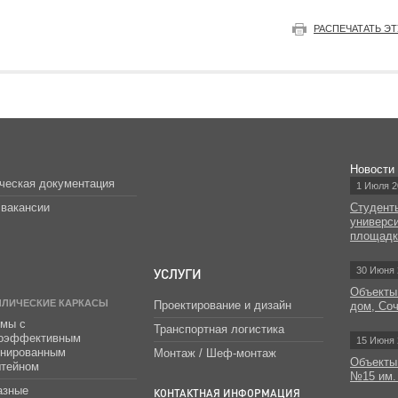
РАСПЕЧАТАТЬ Э
Новости
ческая документация
1 Июля 2
вакансии
Студент
универс
площад
УСЛУГИ
30 Июня 
Объекты
ЛЛИЧЕСКИЕ КАРКАСЫ
Проектирование и дизайн
дом, Со
мы с
Транспортная логистика
гоэффективным
15 Июня 
инированным
Монтаж / Шеф-монтаж
Объекты
штейном
№15 им.
азные
КОНТАКТНАЯ ИНФОРМАЦИЯ