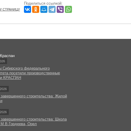
Поделиться ссылкой:
ТУ СТРАНИЦУ
 Краспан
026
ы Сибирского федерального
итета посетили производственные
ки КРАСПАН
2026
 завершенного строительства: Жилой
чи
2026
 завершенного строительства: Школа
 М.В.Гордеева, Орел