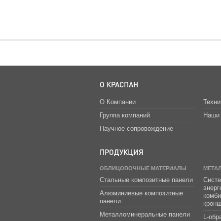
О КРАСПАН
О Компании
Техни
Группа компаний
Наши 
Научное сопровождение
ПРОДУКЦИЯ
ОБЛИЦОВОЧНЫЕ МАТЕРИАЛЫ
МЕТА
Стальные композитные панели
Систе
энер
Алюминиевые композитные
комб
панели
крон
Металломинеральные панели
L-обр