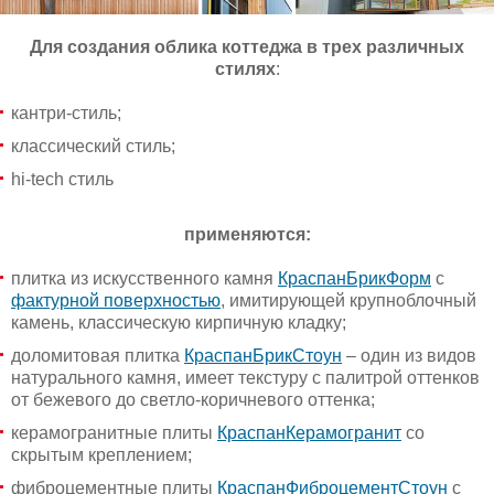
Для создания облика коттеджа в трех различных
стилях
:
кантри-стиль;
классический стиль;
hi-tech стиль
применяются:
плитка из искусственного камня
КраспанБрикФорм
с
фактурной поверхностью
, имитирующей крупноблочный
камень, классическую кирпичную кладку;
доломитовая плитка
КраспанБрикСтоун
– один из видов
натурального камня, имеет текстуру с палитрой оттенков
от бежевого до светло-коричневого оттенка;
керамогранитные плиты
КраспанКерамогранит
со
скрытым креплением;
фиброцементные плиты
КраспанФиброцементСтоун
с