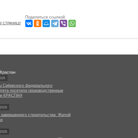
Поделиться ссылкой:
ТУ СТРАНИЦУ
 Краспан
026
ы Сибирского федерального
итета посетили производственные
ки КРАСПАН
2026
 завершенного строительства: Жилой
чи
2026