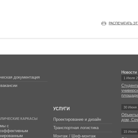
РАСПЕЧАТАТЬ Э
Новости
ческая документация
1 Июля 2
вакансии
Студент
универс
площад
УСЛУГИ
30 Июня 
Объекты
ЛЛИЧЕСКИЕ КАРКАСЫ
Проектирование и дизайн
дом, Со
мы с
Транспортная логистика
гоэффективным
15 Июня 
инированным
Монтаж / Шеф-монтаж