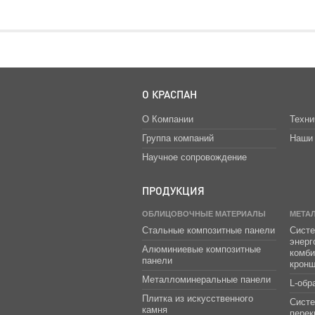
О КРАСПАН
О Компании
Техни
Группа компаний
Наши 
Научное сопровождение
ПРОДУКЦИЯ
ОБЛИЦОВОЧНЫЕ МАТЕРИАЛЫ
МЕТА
Стальные композитные панели
Систе
энер
Алюминиевые композитные
комб
панели
крон
Металломинеральные панели
L-обр
Плитка из искусственного
Сист
камня
перек