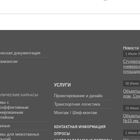
Новости
ческая документация
1 Июля 2
вакансии
Студент
универс
площад
УСЛУГИ
30 Июня 
Объекты
ЛЛИЧЕСКИЕ КАРКАСЫ
Проектирование и дизайн
дом, Со
мы с
Транспортная логистика
гоэффективным
15 Июня 
инированным
Монтаж / Шеф-монтаж
Объекты
штейном
№15 им.
азные
КОНТАКТНАЯ ИНФОРМАЦИЯ
1 Июня 2
ОПРОСЫ
емы для межэтажных
рытий