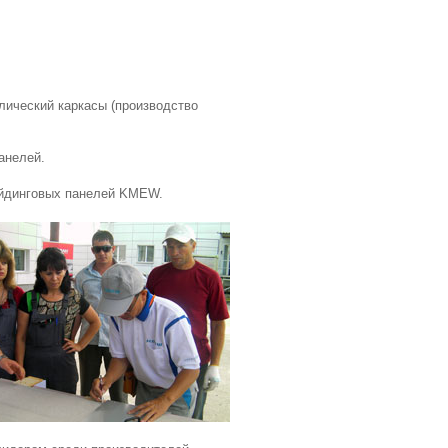
ический каркасы (производство
анелей.
айдинговых панелей KMEW.