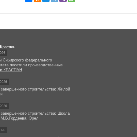
 Краспан
026
ы Сибирского федерального
итета посетили производственные
ки КРАСПАН
2026
 завершенного строительства: Жилой
чи
2026
 завершенного строительства: Школа
 М.В.Гордеева, Орел
026