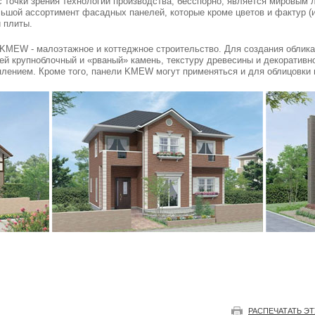
точки зрения технологии производства, бесспорно, является мировым 
ьшой ассортимент фасадных панелей, которые кроме цветов и фактур (и
 плиты.
 KMEW - малоэтажное и коттеджное строительство. Для создания обли
й крупноблочный и «рваный» камень, текстуру древесины и декоративно
плением. Кроме того, панели KMEW могут применяться и для облицовки
РАСПЕЧАТАТЬ Э