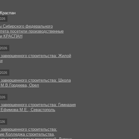
 Краспан
026
ы Сибирского федерального
итета посетили производственные
ки КРАСПАН
2026
 завершенного строительства: Жилой
чи
2026
 завершенного строительства: Школа
 М.В.Гордеева, Орел
026
 завершенного строительства: Гимназия
 Ефимова М.Е., Севастополь
026
 завершенного строительства:
ие Колледжа строительства,