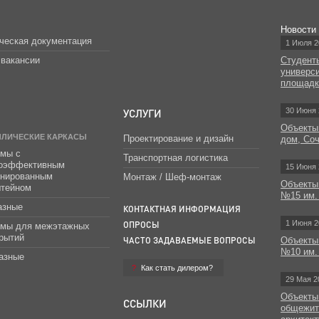
Новости
ческая документация
1 Июля 2
вакансии
Студент
универс
площад
УСЛУГИ
30 Июня 
Объекты
ЛЛИЧЕСКИЕ КАРКАСЫ
Проектирование и дизайн
дом, Со
мы с
Транспортная логистика
гоэффективным
15 Июня 
инированным
Монтаж / Шеф-монтаж
Объекты
штейном
№15 им.
азные
КОНТАКТНАЯ ИНФОРМАЦИЯ
1 Июня 2
ОПРОСЫ
емы для межэтажных
рытий
ЧАСТО ЗАДАВАЕМЫЕ ВОПРОСЫ
Объекты
№10 им.
азные
Как стать дилером?
29 Мая 2
Объекты
ССЫЛКИ
общежит