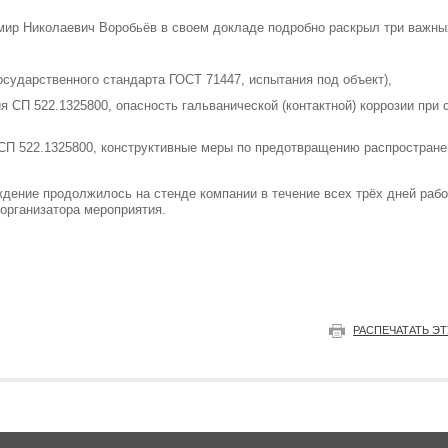
ир Николаевич Воробьёв в своем докладе подробно раскрыл три важных
сударственного стандарта ГОСТ 71447, испытания под объект),
ия СП 522.1325800, опасность гальванической (контактной) коррозии при
 СП 522.1325800, конструктивные меры по предотвращению распростране
дение продолжилось на стенде компании в течение всех трёх дней рабо
организатора мероприятия.
РАСПЕЧАТАТЬ Э