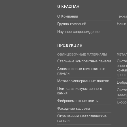
О КРАСПАН
О Компании
Техни
Группа компаний
Наши 
Научное сопровождение
ПРОДУКЦИЯ
ОБЛИЦОВОЧНЫЕ МАТЕРИАЛЫ
МЕТА
Стальные композитные панели
Систе
энер
Алюминиевые композитные
комб
панели
крон
Металломинеральные панели
L-обр
Плитка из искусственного
Сист
камня
перек
Фиброцементные плиты
U-обр
Фасадные кассеты
Окрашенные металлические
панели