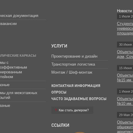
Новости
ческая документация
1 Июля 2
вакансии
Студент
универс
площад
УСЛУГИ
30 Июня 
Объекты
ЛЛИЧЕСКИЕ КАРКАСЫ
Проектирование и дизайн
дом, Со
мы с
Транспортная логистика
гоэффективным
15 Июня 
инированным
Монтаж / Шеф-монтаж
Объекты
штейном
№15 им.
азные
КОНТАКТНАЯ ИНФОРМАЦИЯ
1 Июня 2
ОПРОСЫ
емы для межэтажных
рытий
ЧАСТО ЗАДАВАЕМЫЕ ВОПРОСЫ
Объекты
№10 им.
азные
Как стать дилером?
29 Мая 2
Объекты
ССЫЛКИ
общежит
архитект