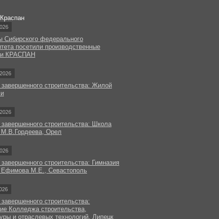
 Краспан
026
ы Сибирского федерального
итета посетили производственные
ки КРАСПАН
2026
 завершенного строительства: Жилой
чи
2026
 завершенного строительства: Школа
 М.В.Гордеева, Орел
026
 завершенного строительства: Гимназия
 Ефимова М.Е., Севастополь
026
 завершенного строительства:
ие Колледжа строительства,
уры и отраслевых технологий, Липецк