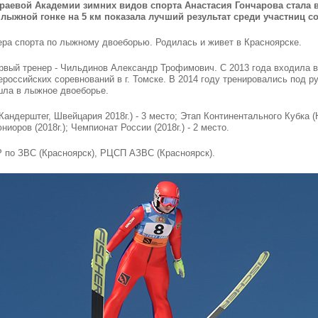
аевой Академии зимних видов спорта Анастасия Гончарова стала в
 лыжной гонке на 5 км показала лучший результат среди участниц с
ера спорта по лыжному двоеборью. Родилась и живет в Красноярске.
рвый тренер - Чильдинов Александр Трофимович. С 2013 года входила в
оссийских соревнований в г. Томске. В 2014 году тренировались под р
шла в лыжное двоеборье.
ндерштег, Швейцария 2018г.) - 3 место; Этап Континентального Кубка (Ни
оров (2018г.); Чемпионат России (2018г.) - 2 место.
 по ЗВС (Красноярск), РЦСП АЗВС (Красноярск).