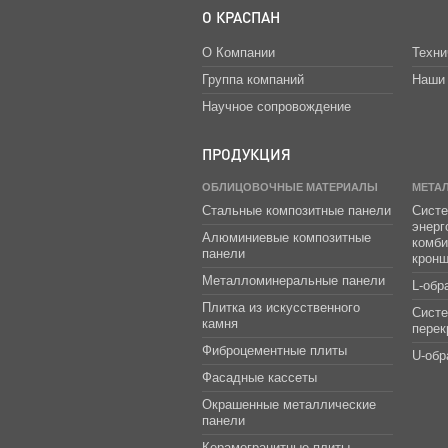
О КРАСПАН
О Компании
Техни
Группа компаний
Наши 
Научное сопровождение
ПРОДУКЦИЯ
ОБЛИЦОВОЧНЫЕ МАТЕРИАЛЫ
МЕТА
Стальные композитные панели
Систе
энер
Алюминиевые композитные
комб
панели
крон
Металломинеральные панели
L-обр
Плитка из искусственного
Сист
камня
перек
Фиброцементные плиты
U-обр
Фасадные кассеты
Окрашенные металлические
панели
Керамогранитные плиты