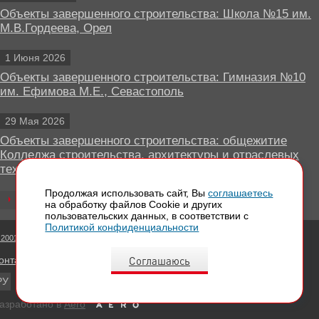
Объекты завершенного строительства: Школа №15 им.
М.В.Гордеева, Орел
1 Июня 2026
Объекты завершенного строительства: Гимназия №10
им. Ефимова М.Е., Севастополь
29 Мая 2026
Объекты завершенного строительства: общежитие
Колледжа строительства, архитектуры и отраслевых
технологий, Липецк
Продолжая использовать сайт, Вы
соглашаетесь
Все новости
на обработку файлов Сookie и других
пользовательских данных, в соответствии с
Политикой конфиденциальности
 2001 - 2026 Вентилируемые фасады КРАСПАН
Соглашаюсь
онтактная информация
РУ
EN
азработано в
Aero