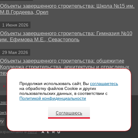
Объекты завершенного строительства: Школа №15 им.
М.В.Гордеева, Орел
1 Июня 2026
Объекты завершенного строительства: Гимназия №10
им. Ефимова М.Е., Севастополь
29 Мая 2026
Объекты завершенного строительства: общежитие
Колледжа строительства, архитектуры и отраслевых
технологий, Липецк
Продолжая использовать сайт, Вы
соглашаетесь
Все новости
на обработку файлов Сookie и других
пользовательских данных, в соответствии с
Политикой конфиденциальности
 2001 - 2026 Вентилируемые фасады КРАСПАН
Соглашаюсь
онтактная информация
РУ
EN
азработано в
Aero