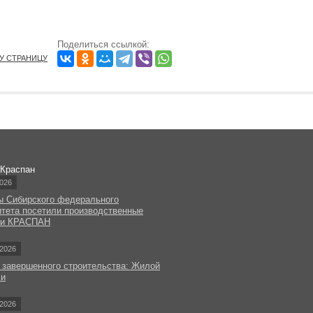
Поделиться ссылкой:
ТУ СТРАНИЦУ
 Краспан
026
ы Сибирского федерального
итета посетили производственные
ки КРАСПАН
2026
 завершенного строительства: Жилой
чи
2026