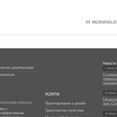
РАСПЕЧАТАТЬ Э
Новости
ческая документация
1 Июля 2
вакансии
Студент
универс
площад
УСЛУГИ
30 Июня 
Объекты
ЛЛИЧЕСКИЕ КАРКАСЫ
Проектирование и дизайн
дом, Со
мы с
Транспортная логистика
гоэффективным
15 Июня 