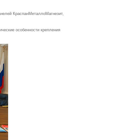
анелей КраспанМеталлоМагнезит,
ические особенности крепления