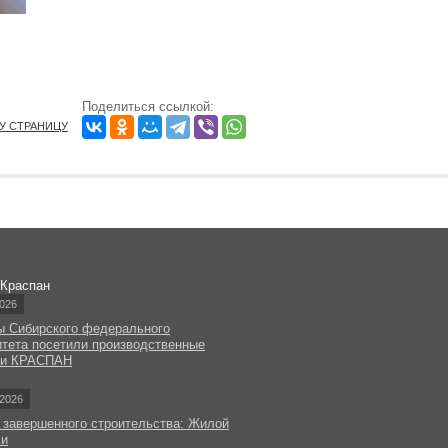
Поделиться ссылкой:
ТУ СТРАНИЦУ
 Краспан
026
ы Сибирского федерального
итета посетили производственные
ки КРАСПАН
2026
 завершенного строительства: Жилой
чи