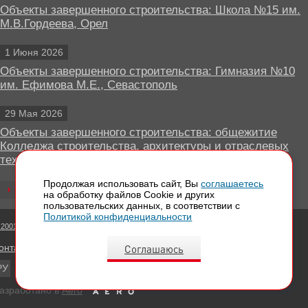
Объекты завершенного строительства: Школа №15 им.
М.В.Гордеева, Орел
1 Июня 2026
Объекты завершенного строительства: Гимназия №10
им. Ефимова М.Е., Севастополь
29 Мая 2026
Объекты завершенного строительства: общежитие
Колледжа строительства, архитектуры и отраслевых
технологий, Липецк
Продолжая использовать сайт, Вы
соглашаетесь
Все новости
на обработку файлов Сookie и других
пользовательских данных, в соответствии с
Политикой конфиденциальности
 2001 - 2026 Вентилируемые фасады КРАСПАН
Соглашаюсь
онтактная информация
РУ
EN
азработано в
Aero