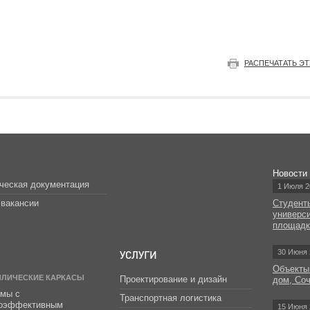
РАСПЕЧАТАТЬ Э
Новости
ческая документация
1 Июля 2
вакансии
Студент
универс
площад
УСЛУГИ
30 Июня 
Объекты
ЛЛИЧЕСКИЕ КАРКАСЫ
Проектирование и дизайн
дом, Со
мы с
Транспортная логистика
гоэффективным
15 Июня 