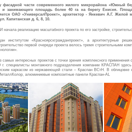
 фасадной части современного жилого микрорайона «Южный бер
 и занимающего площадь более 40 га на берегу Енисея. Площа
тся ОАО «УниверсалПроект», архитектор - Янкевич А.Г. Жилой м
л. Капитанская д. 6, 8, 10.
И начала реализацию масштабного проекта по его застройке, строительс
дан институтом «Красноярскгражданпроект», а архитектурные реш
троительство первой очереди проекта велось тремя строительными ко
нологии».
з самых интересных проектов с точки зрения комплексного применения 
9 г. специалисты монтажного подразделения компании КРАСПАН здесь
еским каркасом из нержавеющей стали – Краспан ВСтН. В облицовке 
МеталлКолор, алюминиевые композитные панели Краспан-AL