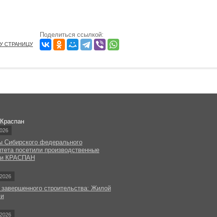
Поделиться ссылкой:
ТУ СТРАНИЦУ
 Краспан
026
ы Сибирского федерального
итета посетили производственные
ки КРАСПАН
2026
 завершенного строительства: Жилой
чи
2026