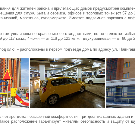
вания для жителей района и прилегающих домов предусмотрен комплек
щения для служб быта и сервиса, офисов и торговых точек (от 57 до 25
организаций, магазинов, супермаркета. Имеется подземная парковка с 
га» увеличены по сравнению со стандартными, но не являются избыто
9 до 117 кв.м., 4-комн — от 118 до 123 кв.м., двухуровневая — от 98 до 2
«под ключ» расположены в первом подъезде дома по адресу ул. Навигаци
о четыре дома повышенной комфортности. Три десятиэтажных здания и 
Такое расположение гарантирует жителям безопасность и защиту от ш