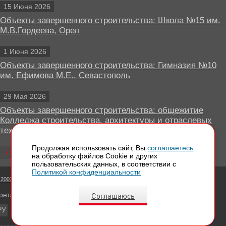
15 Июня 2026
Объекты завершенного строительства: Школа №15 им.
М.В.Гордеева, Орел
1 Июня 2026
Объекты завершенного строительства: Гимназия №10
им. Ефимова М.Е., Севастополь
29 Мая 2026
Объекты завершенного строительства: общежитие
Колледжа строительства, архитектуры и отраслевых
технологий, Липецк
Продолжая использовать сайт, Вы
соглашаетесь
Все новости
на обработку файлов Сookie и других
пользовательских данных, в соответствии с
Политикой конфиденциальности
 2001 - 2026 Вентилируемые фасады КРАСПАН
Соглашаюсь
онтактная информация
РУ
EN