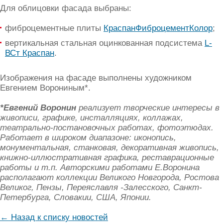
Для облицовки фасада выбраны:
фиброцементные плиты
КраспанФиброцементКолор
;
вертикальная стальная оцинкованная подсистема
L-
ВСт Краспан
.
Изображения на фасаде выполнены художником
Евгением Ворониным*.
*Евгений Воронин
реализует творческие интересы в
живописи, графике, инсталляциях, коллажах,
театрально-постановочных работах, фотоэтюдах.
Работает в широком диапазоне: иконопись,
монументальная, станковая, декоративная живопись,
книжно-иллюстративная графика, реставрационные
работы и т.п. Авторскими работами Е.Воронина
располагают коллекции Великого Новгорода, Ростова
Великог, Пензы, Переяславля -Залесского, Санкт-
Петербурга, Словакии, США, Японии.
← Назад к списку новостей