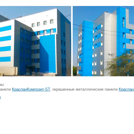
ны:
панели
КраспанКомпозит-ST
, окрашенные металлические панели
Краспан
н
.