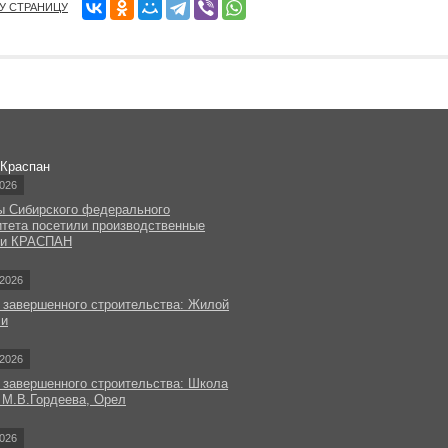
ТУ СТРАНИЦУ
 Краспан
026
ы Сибирского федерального
итета посетили производственные
ки КРАСПАН
2026
 завершенного строительства: Жилой
чи
2026
 завершенного строительства: Школа
 М.В.Гордеева, Орел
026