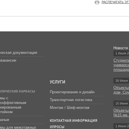
РАСПЕЧАТАТЬ Э
Новости
ческая документация
1 Июля 2
вакансии
Студент
универс
площад
УСЛУГИ
30 Июня 
Объекты
ЛЛИЧЕСКИЕ КАРКАСЫ
Проектирование и дизайн
дом, Со
мы с
Транспортная логистика
гоэффективным
15 Июня 
инированным
Монтаж / Шеф-монтаж
Объекты
штейном
№15 им.
азные
КОНТАКТНАЯ ИНФОРМАЦИЯ
1 Июня 2
ОПРОСЫ
емы для межэтажных