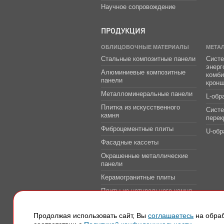
Научное сопровождение
ПРОДУКЦИЯ
ОБЛИЦОВОЧНЫЕ МАТЕРИАЛЫ
МЕТА
Стальные композитные панели
Систе
энер
Алюминиевые композитные
комб
панели
крон
Металломинеральные панели
L-обр
Плитка из искусственного
Сист
камня
перек
Фиброцементные плиты
U-обр
Фасадные кассеты
Окрашенные металлические
панели
Керамогранитные плиты
Плиты из натурального камня
Системы защитно-
декоративной облицовки
Продолжая использовать сайт, Вы
соглашаетесь
на обраб
транспортных тоннелей