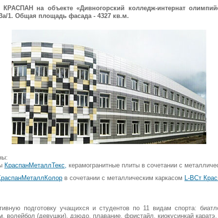
 КРАСПАН на объекте «Дивногорский колледж-интернат олимпийс
3а/1. Общая площадь фасада - 4327 кв.м.
ны:
ты
КраспанМеталлТекс,
керамогранитные плиты в сочетании с металлич
КраспанМеталлКолор
в сочетании с металлическим каркасом
L-ВСт Крас
вную подготовку учащихся и студентов по 11 видам спорта: биатло
м, волейбол (девушки), дзюдо, плавание, фристайл, киокусинкай каратэ,