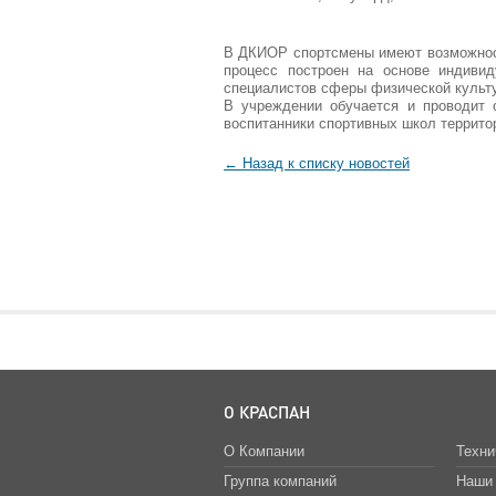
В ДКИОР спортсмены имеют возможность
процесс построен на основе индивид
специалистов сферы физической культу
В учреждении обучается и проводит 
воспитанники спортивных школ территор
← Назад к списку новостей
О КРАСПАН
О Компании
Техни
Группа компаний
Наши 