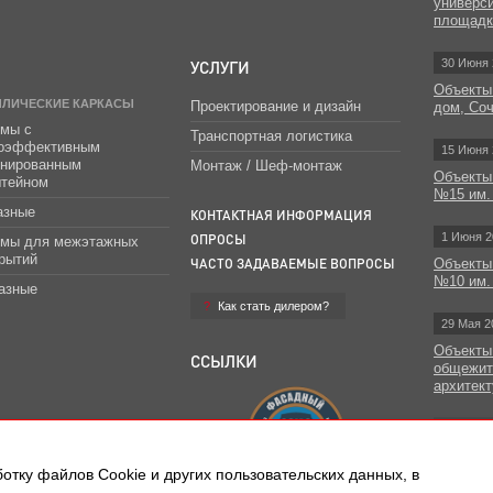
универс
площад
УСЛУГИ
30 Июня 
Объекты
ЛЛИЧЕСКИЕ КАРКАСЫ
Проектирование и дизайн
дом, Со
мы с
Транспортная логистика
гоэффективным
15 Июня 
инированным
Монтаж / Шеф-монтаж
Объекты
штейном
№15 им.
азные
КОНТАКТНАЯ ИНФОРМАЦИЯ
1 Июня 2
ОПРОСЫ
емы для межэтажных
рытий
ЧАСТО ЗАДАВАЕМЫЕ ВОПРОСЫ
Объекты
№10 им.
азные
Как стать дилером?
29 Мая 2
Объекты
ССЫЛКИ
общежит
архитект
Все н
отку файлов Сookie и других пользовательских данных, в