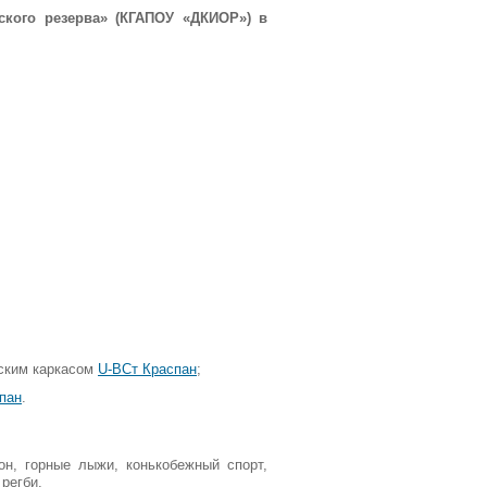
кого резерва» (КГАПОУ «ДКИОР») в
еским каркасом
U-ВСт Краспан
;
пан
.
н, горные лыжи, конькобежный спорт,
 регби.