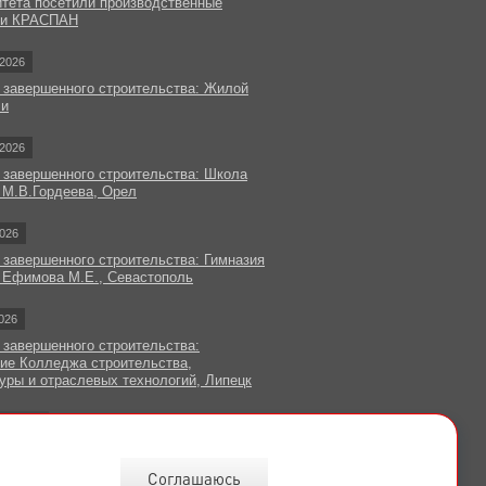
итета посетили производственные
ки КРАСПАН
2026
 завершенного строительства: Жилой
чи
2026
 завершенного строительства: Школа
 М.В.Гордеева, Орел
026
 завершенного строительства: Гимназия
 Ефимова М.Е., Севастополь
026
 завершенного строительства:
ие Колледжа строительства,
уры и отраслевых технологий, Липецк
овости
Соглашаюсь