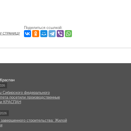
Поделиться ссылкой:
ТУ СТРАНИЦУ
 Краспан
026
ы Сибирского федерального
итета посетили производственные
ки КРАСПАН
2026
 завершенного строительства: Жилой
чи