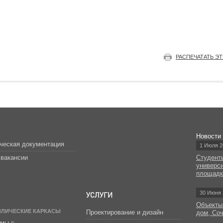
РАСПЕЧАТАТЬ Э
Новости
ческая документация
1 Июля 2
вакансии
Студент
универс
площад
УСЛУГИ
30 Июня 
Объекты
ЛЛИЧЕСКИЕ КАРКАСЫ
Проектирование и дизайн
дом, Со
мы с