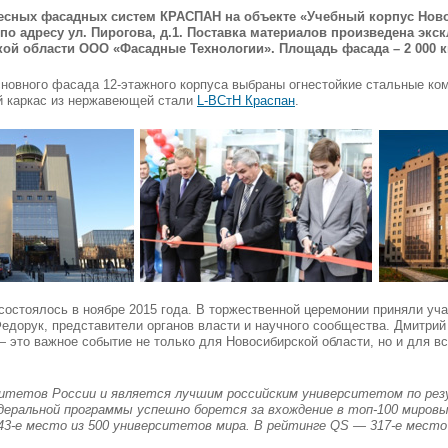
есных фасадных систем КРАСПАН на объекте «Учебный корпус Ново
 по адресу ул. Пирогова, д.1. Поставка материалов произведена э
ой области ООО «Фасадные Технологии». Площадь фасада – 2 000 к
сновного фасада 12-этажного корпуса выбраны огнестойкие стальные к
ий каркас из нержавеющей стали
L-ВСтН Краспан
.
состоялось в ноябре 2015 года. В торжественной церемонии приняли уч
едорук, представители органов власти и научного сообщества. Дмитрий
— это важное событие не только для Новосибирской области, но и для в
ситетов России и является лучшим российским университетом по ре
едеральной программы успешно борется за вхождение в топ-100 миров
43-е место из 500 университетов мира. В рейтинге QS — 317-е место