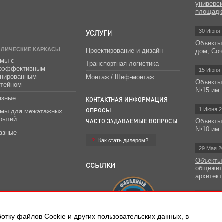
универс
площад
УСЛУГИ
30 Июня 
Объекты
ЛЛИЧЕСКИЕ КАРКАСЫ
Проектирование и дизайн
дом, Со
мы с
Транспортная логистика
гоэффективным
15 Июня 
инированным
Монтаж / Шеф-монтаж
Объекты
штейном
№15 им.
азные
КОНТАКТНАЯ ИНФОРМАЦИЯ
1 Июня 2
ОПРОСЫ
емы для межэтажных
рытий
ЧАСТО ЗАДАВАЕМЫЕ ВОПРОСЫ
Объекты
№10 им.
азные
Как стать дилером?
29 Мая 2
Объекты
ССЫЛКИ
общежит
архитект
Все н
отку файлов Сookie и других пользовательских данных, в