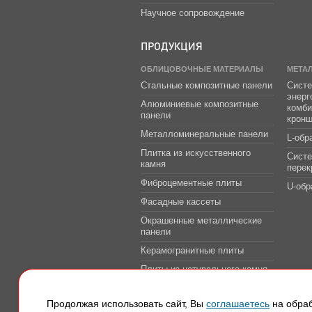
Научное сопровождение
ПРОДУКЦИЯ
ОБЛИЦОВОЧНЫЕ МАТЕРИАЛЫ
МЕТА
Стальные композитные панели
Систе
энер
Алюминиевые композитные
комб
панели
крон
Металломинеральные панели
L-обр
Плитка из искусственного
Сист
камня
перек
Фиброцементные плиты
U-обр
Фасадные кассеты
Окрашенные металлические
панели
Керамогранитные плиты
Плиты из натурального камня
Системы защитно-
декоративной облицовки
Продолжая использовать сайт, Вы
соглашаетесь
на обраб
транспортных тоннелей