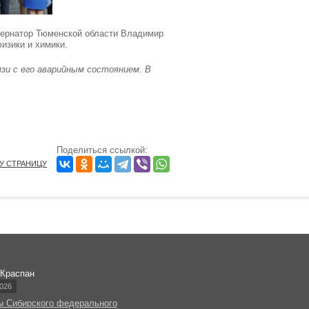
бернатор Тюменской области Владимир
изики и химики.
язи с его аварийным состоянием. В
Поделиться ссылкой:
ТУ СТРАНИЦУ
 Краспан
026
ы Сибирского федерального