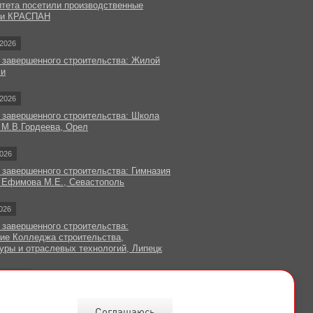
итета посетили производственные
ки КРАСПАН
2026
 завершенного строительства: Жилой
чи
2026
 завершенного строительства: Школа
 М.В.Гордеева, Орел
026
 завершенного строительства: Гимназия
 Ефимова М.Е., Севастополь
026
 завершенного строительства:
ие Колледжа строительства,
уры и отраслевых технологий, Липецк
овости
Соглашаюсь