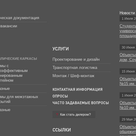
Новости
ческая документация
1 Июля 2
вакансии
Студент
универс
площад
УСЛУГИ
30 Июня 
Объекты
ЛЛИЧЕСКИЕ КАРКАСЫ
Проектирование и дизайн
дом, Со
мы с
Транспортная логистика
гоэффективным
15 Июня 
инированным
Монтаж / Шеф-монтаж
Объекты
штейном
№15 им.
азные
КОНТАКТНАЯ ИНФОРМАЦИЯ
1 Июня 2
ОПРОСЫ
емы для межэтажных
рытий
ЧАСТО ЗАДАВАЕМЫЕ ВОПРОСЫ
Объекты
№10 им.
азные
Как стать дилером?
29 Мая 2
Объекты
ССЫЛКИ
общежит