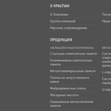
О КРАСПАН
О Компании
Техни
Группа компаний
Наши 
Научное сопровождение
ПРОДУКЦИЯ
ОБЛИЦОВОЧНЫЕ МАТЕРИАЛЫ
МЕТА
Стальные композитные панели
Систе
энер
Алюминиевые композитные
комб
панели
крон
Металломинеральные панели
L-обр
Плитка из искусственного
Сист
камня
перек
Фиброцементные плиты
U-обр
Фасадные кассеты
Окрашенные металлические
панели