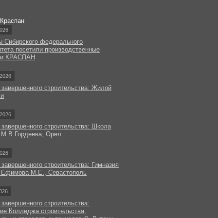
 Краспан
026
ы Сибирского федерального
итета посетили производственные
ки КРАСПАН
2026
 завершенного строительства: Жилой
чи
2026
 завершенного строительства: Школа
 М.В.Гордеева, Орел
026
 завершенного строительства: Гимназия
 Ефимова М.Е., Севастополь
026
 завершенного строительства:
ие Колледжа строительства,