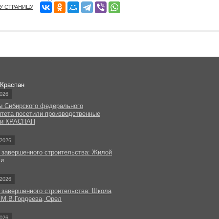
ТУ СТРАНИЦУ
 Краспан
026
ы Сибирского федерального
итета посетили производственные
ки КРАСПАН
2026
 завершенного строительства: Жилой
чи
2026
 завершенного строительства: Школа
 М.В.Гордеева, Орел
026