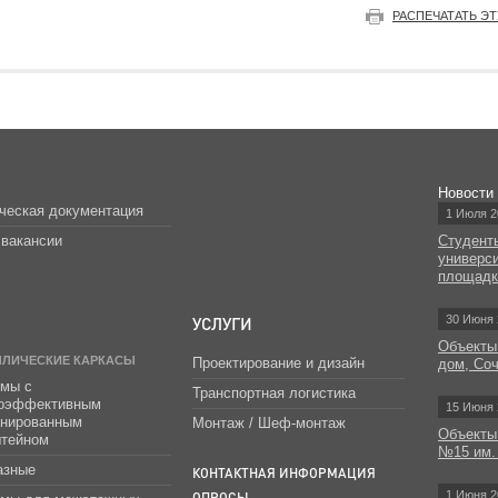
РАСПЕЧАТАТЬ Э
Новости
ческая документация
1 Июля 2
вакансии
Студент
универс
площад
УСЛУГИ
30 Июня 
Объекты
ЛЛИЧЕСКИЕ КАРКАСЫ
Проектирование и дизайн
дом, Со
мы с
Транспортная логистика
гоэффективным
15 Июня 
инированным
Монтаж / Шеф-монтаж
Объекты
штейном
№15 им.
азные
КОНТАКТНАЯ ИНФОРМАЦИЯ
1 Июня 2
ОПРОСЫ