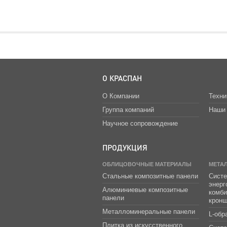
О КРАСПАН
О Компании
Техни
Группа компаний
Наши 
Научное сопровождение
ПРОДУКЦИЯ
ОБЛИЦОВОЧНЫЕ МАТЕРИАЛЫ
МЕТА
Стальные композитные панели
Систе
энер
Алюминиевые композитные
комб
панели
крон
Металломинеральные панели
L-обр
Плитка из искусственного