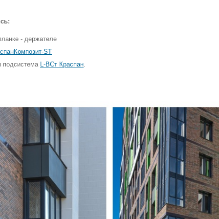
сь:
ланке - держателе
спанКомпозит-ST
я подсистема
L-ВСт Краспан
.