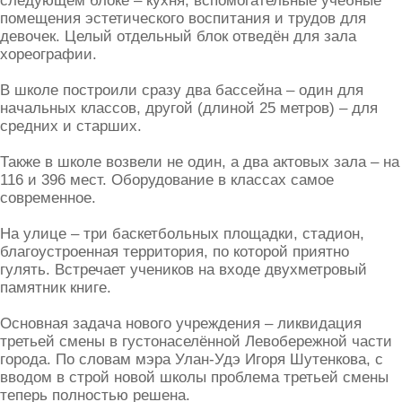
следующем блоке – кухня, вспомогательные учебные
помещения эстетического воспитания и трудов для
девочек. Целый отдельный блок отведён для зала
хореографии.
В школе построили сразу два бассейна – один для
начальных классов, другой (длиной 25 метров) – для
средних и старших.
Также в школе возвели не один, а два актовых зала – на
116 и 396 мест. Оборудование в классах самое
современное.
На улице – три баскетбольных площадки, стадион,
благоустроенная территория, по которой приятно
гулять. Встречает учеников на входе двухметровый
памятник книге.
Основная задача нового учреждения – ликвидация
третьей смены в густонаселённой Левобережной части
города. По словам мэра Улан-Удэ Игоря Шутенкова, с
вводом в строй новой школы проблема третьей смены
теперь полностью решена.