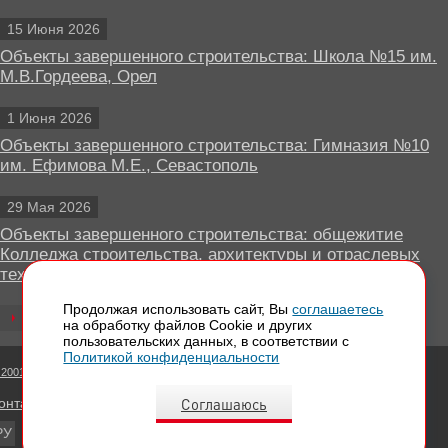
15 Июня 2026
Объекты завершенного строительства: Школа №15 им.
М.В.Гордеева, Орел
1 Июня 2026
Объекты завершенного строительства: Гимназия №10
им. Ефимова М.Е., Севастополь
29 Мая 2026
Объекты завершенного строительства: общежитие
Колледжа строительства, архитектуры и отраслевых
технологий, Липецк
Продолжая использовать сайт, Вы
соглашаетесь
Все новости
на обработку файлов Сookie и других
пользовательских данных, в соответствии с
Политикой конфиденциальности
 2001 - 2026 Вентилируемые фасады КРАСПАН
Соглашаюсь
онтактная информация
РУ
EN