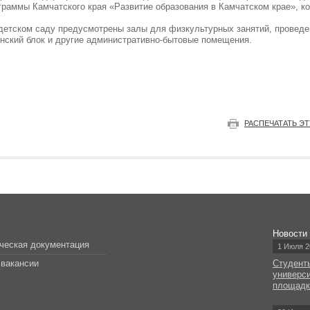
граммы Камчатского края «Развитие образования в Камчатском крае», к
 детском саду предусмотрены залы для физкультурных занятий, проведе
инский блок и другие административно-бытовые помещения.
РАСПЕЧАТАТЬ Э
Новости
ческая документация
1 Июля 2
вакансии
Студент
универс
площад