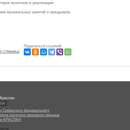
оторое включено в реализацию
ния музыкальных занятий и праздников,
Поделиться ссылкой:
ТУ СТРАНИЦУ
 Краспан
026
ы Сибирского федерального
итета посетили производственные
ки КРАСПАН