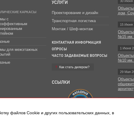
УСЛУГИ
30 Июня 
Объекты
ЛЛИЧЕСКИЕ КАРКАСЫ
Проектирование и дизайн
дом, Со
мы с
Транспортная логистика
гоэффективным
15 Июня 
инированным
Монтаж / Шеф-монтаж
Объекты
штейном
№15 им.
азные
КОНТАКТНАЯ ИНФОРМАЦИЯ
1 Июня 2
ОПРОСЫ
емы для межэтажных
рытий
ЧАСТО ЗАДАВАЕМЫЕ ВОПРОСЫ
Объекты
№10 им.
азные
Как стать дилером?
29 Мая 2
Объекты
ССЫЛКИ
общежит
архитект
Все н
отку файлов Сookie и других пользовательских данных, в