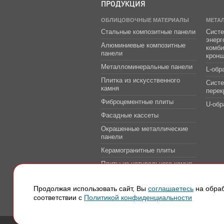
ПРОДУКЦИЯ
ОБЛИЦОВОЧНЫЕ МАТЕРИАЛЫ
МЕТА
Стальные композитные панели
Систе
энер
Алюминиевые композитные
комб
панели
крон
Металломинеральные панели
L-обр
Плитка из искусственного
Сист
камня
перек
Фиброцементные плиты
U-обр
Фасадные кассеты
Окрашенные металлические
панели
Керамогранитные плиты
Плиты из натурального камня
Системы защитно-
декоративной облицовки
Продолжая использовать сайт, Вы
соглашаетесь
на обраб
транспортных тоннелей
соответствии с
Политикой конфиденциальности