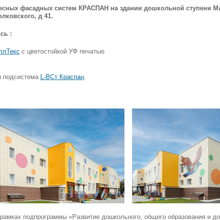
есных фасадных систем КРАСПАН на здании дошкольной ступени МАО
лковского, д 41.
сь :
ллТекс
с цветостойкой УФ печатью
я подсистема
L-ВСт Краспан
.
рамках подпрограммы «Развитие дошкольного, общего образования и до