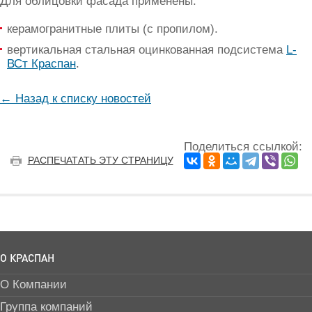
Для облицовки фасада применены:
керамогранитные плиты (с пропилом).
вертикальная стальная оцинкованная подсистема
L-
ВСт Краспан
.
← Назад к списку новостей
Поделиться ссылкой:
РАСПЕЧАТАТЬ ЭТУ СТРАНИЦУ
О КРАСПАН
О Компании
Группа компаний