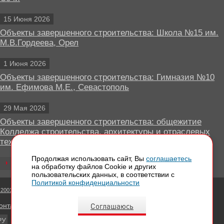
15 Июня 2026
Объекты завершенного строительства: Школа №15 им.
М.В.Гордеева, Орел
1 Июня 2026
Объекты завершенного строительства: Гимназия №10
им. Ефимова М.Е., Севастополь
29 Мая 2026
Объекты завершенного строительства: общежитие
Колледжа строительства, архитектуры и отраслевых
технологий, Липецк
Продолжая использовать сайт, Вы
соглашаетесь
Все новости
на обработку файлов Сookie и других
пользовательских данных, в соответствии с
Политикой конфиденциальности
 2001 - 2026 Вентилируемые фасады КРАСПАН
Соглашаюсь
онтактная информация
РУ
EN