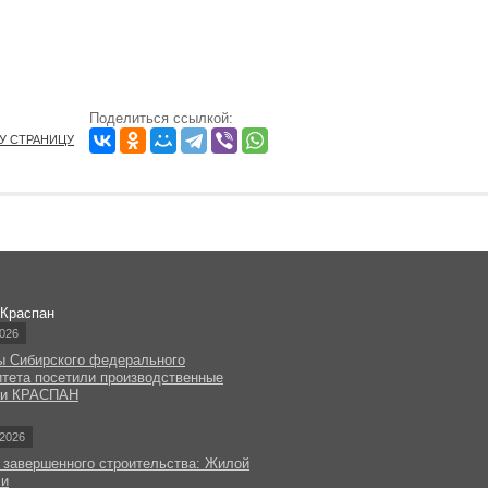
Поделиться ссылкой:
ТУ СТРАНИЦУ
 Краспан
026
ы Сибирского федерального
итета посетили производственные
ки КРАСПАН
2026
 завершенного строительства: Жилой
чи