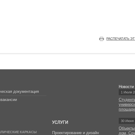
РАСПЕЧАТАТЬ Э
Новости
ческая документация
1 Июля 2
вакансии
Студент
универс
площад
УСЛУГИ
30 Июня 
Объекты
ЛЛИЧЕСКИЕ КАРКАСЫ
Проектирование и дизайн
дом, Со